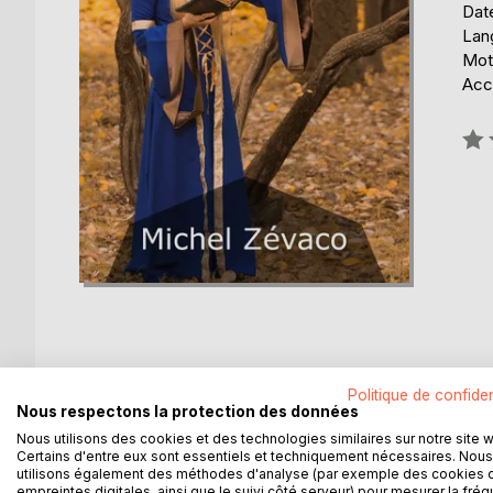
Date
Lang
Mot
Acce
Éval
0%
DESCRIPTION
AUTEUR(S)
CRITIQUES
Politique de confiden
Nous respectons la protection des données
Nous utilisons des cookies et des technologies similaires sur notre site 
Sauvés in extremis de la mort horrible imaginée pa
Certains d'entre eux sont essentiels et techniquement nécessaires. Nous
utilisons également des méthodes d'analyse (par exemple des cookies 
Pardaillan se sont retrouvés dans un Paris à feu et
empreintes digitales, ainsi que le suivi côté serveur) pour mesurer la fré