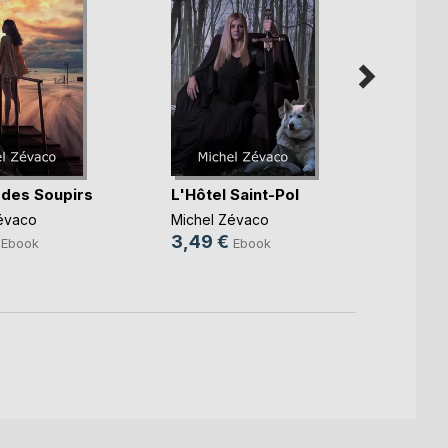
 des Soupirs
L'Hôtel Saint-Pol
Don J
évaco
Michel Zévaco
Michel
3,49 €
3,49
Ebook
Ebook