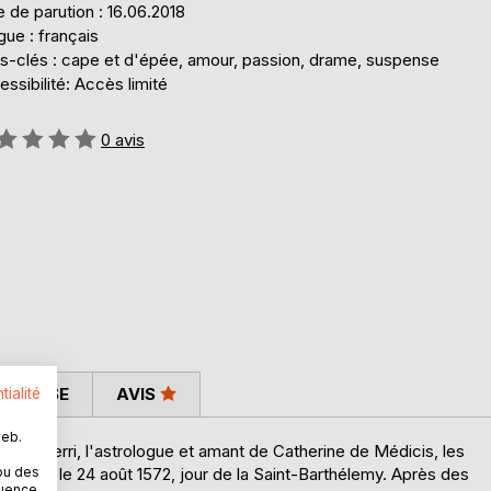
 de parution : 16.06.2018
ue : français
s-clés : cape et d'épée, amour, passion, drame, suspense
ssibilité: Accès limité
uation:
0
avis
 PRESSE
AVIS
tialité
web.
r Ruggierri, l'astrologue et amant de Catherine de Médicis, les
ou des
 à sang, le 24 août 1572, jour de la Saint-Barthélemy. Après des
quence