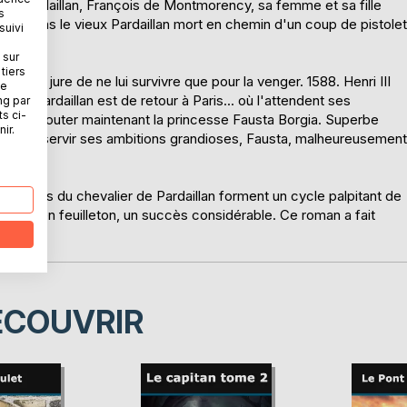
e Pardaillan, François de Montmorency, sa femme et sa fille
s
s ! sans le vieux Pardaillan mort en chemin d'un coup de pistolet
suivi
 sur
tiers
Jean jure de ne lui survivre que pour la venger. 1588. Henri III
ne
r de Pardaillan est de retour à Paris... où l'attendent ses
ng par
ts ci-
l faut ajouter maintenant la princesse Fausta Borgia. Superbe
ir.
la peut servir ses ambitions grandioses, Fausta, malheureusement
ard...
ventures du chevalier de Pardaillan forment un cycle palpitant de
ution en feuilleton, un succès considérable. Ce roman a fait
.
ÉCOUVRIR