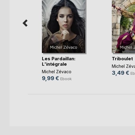
lan, tome
Les Pardaillan:
Triboulet
...)
L'intégrale
Michel Zév
o
Michel Zévaco
3,49 €
Eb
9,99 €
k
Ebook