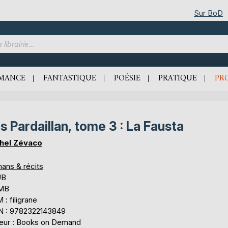
Sur BoD
MANCE
FANTASTIQUE
POÉSIE
PRATIQUE
PR
s Pardaillan, tome 3 : La Fausta
hel Zévaco
ans & récits
UB
 MB
: filigrane
N : 9782322143849
teur : Books on Demand