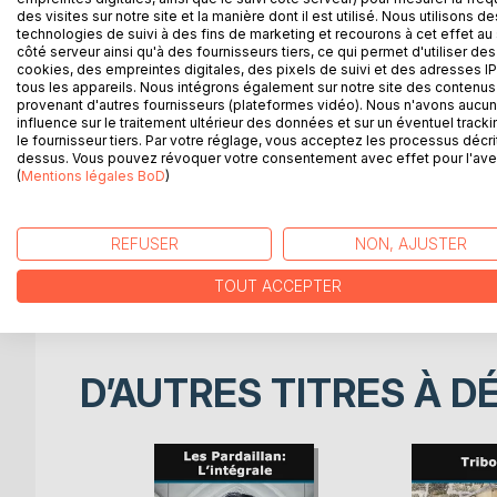
combats héroïques contre les massacreurs, Jean d
des visites sur notre site et la manière dont il est utilisé. Nous utilisons de
sont enfin arrivés au château de Montmorency, héla
technologies de suivi à des fins de marketing et recourons à cet effet au 
dans le dos.
côté serveur ainsi qu'à des fournisseurs tiers, ce qui permet d'utiliser des
cookies, des empreintes digitales, des pixels de suivi et des adresses IP
tous les appareils. Nous intégrons également sur notre site des contenus 
Jean a épousé Loïse, mais elle meurt empoisonnée. 
provenant d'autres fournisseurs (plateformes vidéo). Nous n'avons aucu
qui a succédé à Charles IX est en fuite. Le chevalie
influence sur le traitement ultérieur des données et sur un éventuel tracki
le fournisseur tiers. Par votre réglage, vous acceptez les processus décri
ennemis, dont le puissant duc de Guise, auxquels i
dessus. Vous pouvez révoquer votre consentement avec effet pour l'aven
créature implacable qu'aucun crime n'arrête si ce
(
Mentions légales BoD
)
pour le chevalier, s'est éprise de lui au premier reg
Passions, drames, histoire haute en couleur. Les A
REFUSER
NON, AJUSTER
romans de cape et d'épée qui a obtenu, dès sa par
l'objet d'une grande série télévisée sur Antenne 2
TOUT ACCEPTER
D’AUTRES TITRES À D