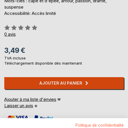
Mots-clés : cape et d'épée, amour, passion, drame,
suspense
Accessibilité: Accès limité
Évaluation:
0%
0
avis
3,49 €
TVA incluse
Téléchargement disponible dès maintenant
AJOUTER AU PANIER
Ajouter à ma liste d'envies
Laisser un avis
Politique de confidentialité