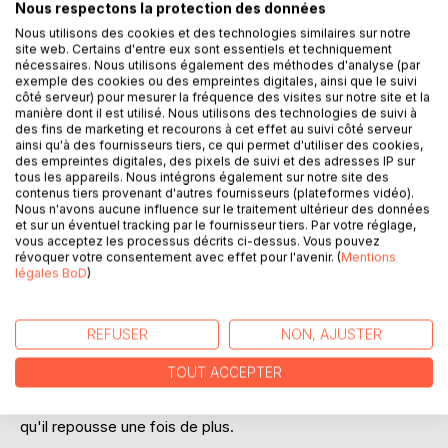
Nous respectons la protection des données
Nous utilisons des cookies et des technologies similaires sur notre
site web. Certains d'entre eux sont essentiels et techniquement
nécessaires. Nous utilisons également des méthodes d'analyse (par
DESCRIPTION
exemple des cookies ou des empreintes digitales, ainsi que le suivi
côté serveur) pour mesurer la fréquence des visites sur notre site et la
manière dont il est utilisé. Nous utilisons des technologies de suivi à
des fins de marketing et recourons à cet effet au suivi côté serveur
« Pardaillan, tu vas mourir... Non parce que tu t'es dressé
ainsi qu'à des fournisseurs tiers, ce qui permet d'utiliser des cookies,
devant ma puissance... Tu vas mourir parce que je t'aime !
des empreintes digitales, des pixels de suivi et des adresses IP sur
»
tous les appareils. Nous intégrons également sur notre site des
contenus tiers provenant d'autres fournisseurs (plateformes vidéo).
La fantastique procession de la Sainte-Ligue est arrivée à
Nous n'avons aucune influence sur le traitement ultérieur des données
Chartres où s'est réfugié Henri III. C'est dans cette ville
et sur un éventuel tracking par le fournisseur tiers. Par votre réglage,
que le moine Jacques Clément, armé par Fausta, doit
vous acceptez les processus décrits ci-dessus. Vous pouvez
assassiner le roi de France pour permettre au duc de Guise
révoquer votre consentement avec effet pour l'avenir. (
Mentions
légales BoD
)
de monter sur le trôné. Mais le moine ne frappe pas. Tout
était si bien réglé qu'il avait fallu quelque miracle pour
sauver Henri III !
REFUSER
NON, AJUSTER
Ce miracle, c'est le chevalier de Pardaillan, qui se retrouve
TOUT ACCEPTER
face à face avec Fausta. Vivant ! Bouleversée, Fausta fait
alors à Jean de Pardaillan des propositions enflammées...
qu'il repousse une fois de plus.