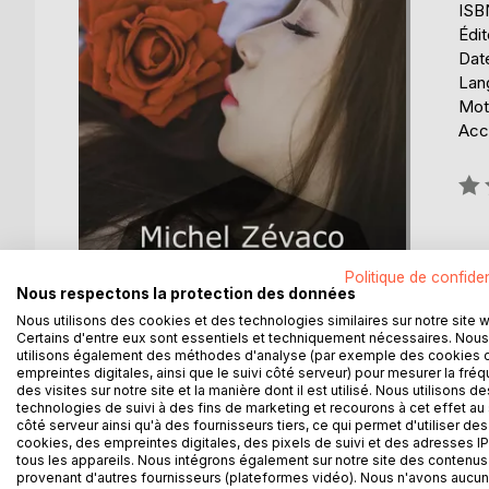
ISB
Édi
Date
Lang
Mot
Acce
Éval
0%
Politique de confiden
Nous respectons la protection des données
Nous utilisons des cookies et des technologies similaires sur notre site 
Certains d'entre eux sont essentiels et techniquement nécessaires. Nous
utilisons également des méthodes d'analyse (par exemple des cookies 
empreintes digitales, ainsi que le suivi côté serveur) pour mesurer la fré
DESCRIPTION
AUTEUR(S)
CRITIQUES
des visites sur notre site et la manière dont il est utilisé. Nous utilisons de
technologies de suivi à des fins de marketing et recourons à cet effet au 
côté serveur ainsi qu'à des fournisseurs tiers, ce qui permet d'utiliser des
cookies, des empreintes digitales, des pixels de suivi et des adresses IP
La suite de Pardaillan et Fausta. Au cours de son
tous les appareils. Nous intégrons également sur notre site des contenus 
une jeune bohémienne, La Giralda, fiancée d'El Tore
provenant d'autres fournisseurs (plateformes vidéo). Nous n'avons aucu