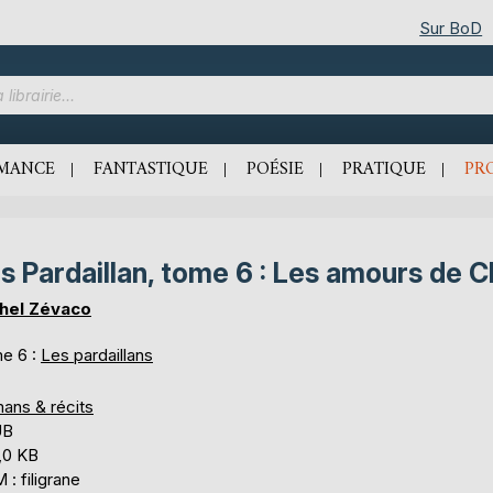
Sur BoD
MANCE
FANTASTIQUE
POÉSIE
PRATIQUE
PR
s Pardaillan, tome 6 : Les amours de C
hel Zévaco
e 6 :
Les pardaillans
ans & récits
UB
,0 KB
: filigrane