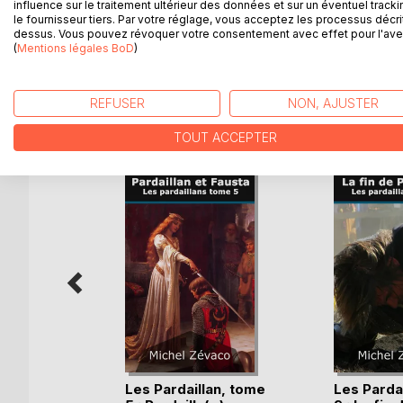
persécuté de Philippe II. Or, Fausta a jeté son dév
influence sur le traitement ultérieur des données et sur un éventuel tracki
le fournisseur tiers. Par votre réglage, vous acceptez les processus décri
de l'appui du Grand Inquisiteur Don Espinoza dans
dessus. Vous pouvez révoquer votre consentement avec effet pour l'aven
lutte par le dévouement absolu d'un pauvre déshéri
(
Mentions légales BoD
)
REFUSER
NON, AJUSTER
D’AUTRES TITRES À D
TOUT ACCEPTER
eur
Les Pardaillan, tome
Les Parda