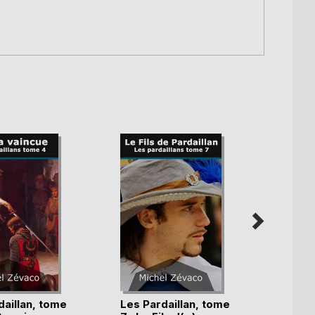
daillan, tome
Les Pardaillan, tome
Les P