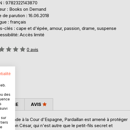
N : 9782322143870
teur : Books on Demand
 de parution : 16.06.2018
ue : français
s-clés : cape et d'épée, amour, passion, drame, suspense
ssibilité: Accès limité
uation:
0
avis
tialité
web.
ou des
quence
 PRESSE
AVIS
s
suivi
 sur
 ambassade à la Cour d'Espagne, Pardaillan est amené à protéger
tiers
ro, Don César, qui n'est autre que le petit-fils secret et
ne