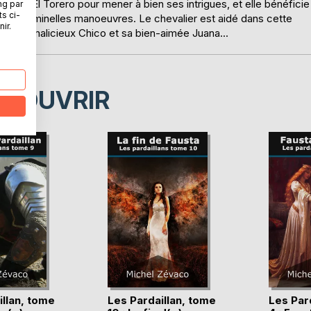
olu sur El Torero pour mener à bien ses intrigues, et elle bénéficie
ng par
ts ci-
 ses criminelles manoeuvres. Le chevalier est aidé dans cette
ir.
té, le malicieux Chico et sa bien-aimée Juana...
ÉCOUVRIR
illan, tome
Les Pardaillan, tome
Les Par