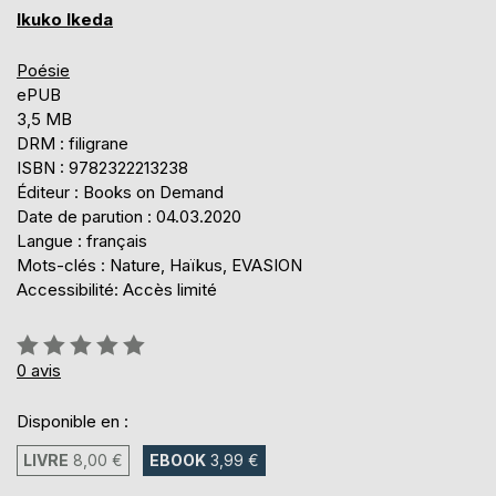
Ikuko Ikeda
Poésie
ePUB
3,5 MB
DRM : filigrane
ISBN : 9782322213238
Éditeur : Books on Demand
Date de parution : 04.03.2020
Langue : français
Mots-clés : Nature, Haïkus, EVASION
Accessibilité: Accès limité
Évaluation:
0%
0
avis
Disponible en :
LIVRE
8,00 €
EBOOK
3,99 €