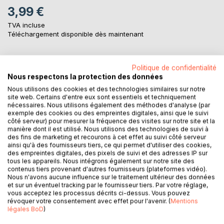
3,99 €
TVA incluse
Téléchargement disponible dès maintenant
Politique de confidentialité
AJOUTER AU PANIER
Nous respectons la protection des données
Nous utilisons des cookies et des technologies similaires sur notre
Ajouter à ma liste d'envies
site web. Certains d'entre eux sont essentiels et techniquement
nécessaires. Nous utilisons également des méthodes d'analyse (par
Laisser un avis
exemple des cookies ou des empreintes digitales, ainsi que le suivi
côté serveur) pour mesurer la fréquence des visites sur notre site et la
manière dont il est utilisé. Nous utilisons des technologies de suivi à
des fins de marketing et recourons à cet effet au suivi côté serveur
ainsi qu'à des fournisseurs tiers, ce qui permet d'utiliser des cookies,
des empreintes digitales, des pixels de suivi et des adresses IP sur
tous les appareils. Nous intégrons également sur notre site des
contenus tiers provenant d'autres fournisseurs (plateformes vidéo).
Nous n'avons aucune influence sur le traitement ultérieur des données
DESCRIPTION
et sur un éventuel tracking par le fournisseur tiers. Par votre réglage,
vous acceptez les processus décrits ci-dessus. Vous pouvez
révoquer votre consentement avec effet pour l'avenir. (
Mentions
légales BoD
)
Dans ce recueil de poésie, l'auteure nous propose une