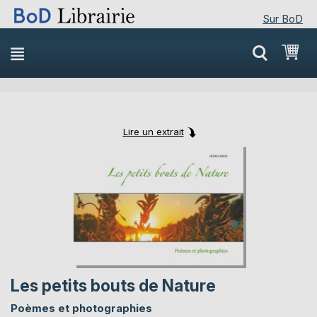
Sur BoD
Skip
Mon
to
Content
Lire un extrait
Skip
Skip
to
to
the
the
end
beginning
of
of
the
the
images
images
gallery
gallery
Les petits bouts de Nature
Poèmes et photographies