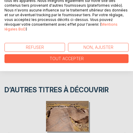
tous les appareils. Nous intégrons également sur notre site des
datation et le sens de ces pétroglyphes.
contenus tiers provenant d'autres fournisseurs (plateformes vidéo).
Nous n'avons aucune influence sur le traitement ultérieur des données
et sur un éventuel tracking par le fournisseur tiers. Par votre réglage,
AUTEUR(S)
vous acceptez les processus décrits ci-dessus. Vous pouvez
révoquer votre consentement avec effet pour l'avenir. (
Mentions
légales BoD
)
CRITIQUES PRESSE
REFUSER
NON, AJUSTER
AVIS
TOUT ACCEPTER
D’AUTRES TITRES À DÉCOUVRIR