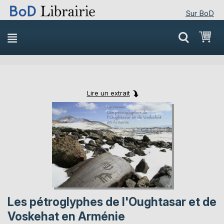
Sur BoD
Skip
Mon
to
Content
Lire un extrait
Skip
Skip
to
to
the
the
end
beginning
of
of
the
the
images
images
gallery
gallery
Les pétroglyphes de l'Oughtasar et de
Voskehat en Arménie