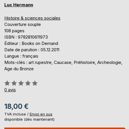
Luc Hermann
Histoire & sciences sociales
Couverture souple
108 pages
ISBN : 9782810611973
Éditeur : Books on Demand
Date de parution : 05.12.2011
Langue : français
Mots-clés : art rupestre, Caucase, Préhistoire, Archeologie,
Age du Bronze
Évaluation:
0%
0
avis
18,00 €
TVA incluse /
Envoi en sus
disponible (dès maintenant)