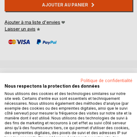
AJOUTER AU PANIER
Ajouter à ma liste d'envies
Laisser un avis
DESCRIPTION
Politique de confidentialité
Nous respectons la protection des données
Au cours des dernières décennies, de nombreux
Nous utilisons des cookies et des technologies similaires sur notre
site web. Certains d'entre eux sont essentiels et techniquement
pétroglyphes furent découverts sur l'ancien territoire de
nécessaires. Nous utilisons également des méthodes d'analyse (par
l'Union soviétique, notamment en Arménie.
exemple des cookies ou des empreintes digitales, ainsi que le suivi
Ce livre vous propose de découvrir les dessins gravés sur
côté serveur) pour mesurer la fréquence des visites sur notre site et la
manière dont il est utilisé. Nous utilisons des technologies de suivi à
pierre, parfois vieux de trois mille ans, de deux sites
des fins de marketing et recourons à cet effet au suivi côté serveur
archéologiques de ce pays. Outre de nombreuses photos,
ainsi qu'à des fournisseurs tiers, ce qui permet d'utiliser des cookies,
l'auteur s'attache à expliquer les thèmes, les techniques, la
des empreintes digitales, des pixels de suivi et des adresses IP sur