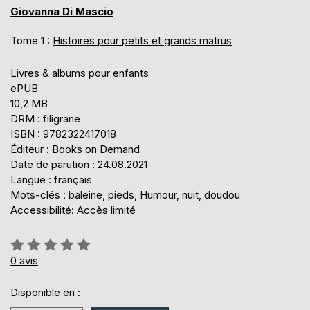
Giovanna Di Mascio
Tome 1 :
Histoires pour petits et grands matrus
Livres & albums pour enfants
ePUB
10,2 MB
DRM : filigrane
ISBN : 9782322417018
Éditeur : Books on Demand
Date de parution : 24.08.2021
Langue : français
Mots-clés : baleine, pieds, Humour, nuit, doudou
Accessibilité: Accès limité
Évaluation:
0%
0
avis
Disponible en :