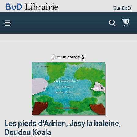
Sur BoD
Skip
Mon
to
Content
Lire un extrait
Skip
Skip
to
to
the
the
end
beginning
of
of
the
the
images
images
gallery
gallery
Les pieds d'Adrien, Josy la baleine,
Doudou Koala