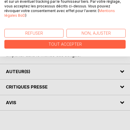
et sur un éventuel tracking par le fournisseur tiers. Par votre réglage,
Après "Achille le crocodile fainéant" et "Alba la chouette
vous acceptez les processus décrits ci-dessus. Vous pouvez
révoquer votre consentement avec effet pour l'avenir. (
Mentions
effraie", Giovanna Di Mascio vous propose trois nouvelles
légales BoD
)
petites histoires, très différentes : "les pieds d'Adrien", qui
ne supportent pas l'eau ... "Josy la baleine" piégée sur la
plage alors qu'elle voulait sauver baleineau, et "Doudou
REFUSER
NON, AJUSTER
Koala", l'histoire d'une petite fille et de son doudou qui
n'avait pas de maman. Celles-ci sauront amuser, attendrir
TOUT ACCEPTER
les bouts de chou à partir de trois ans, avant de les
emporter dans le monde des songes.
AUTEUR(S)
CRITIQUES PRESSE
AVIS