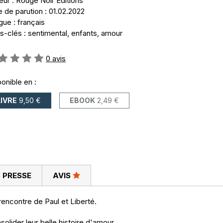
eur : Rouge Noir Editions
 de parution : 01.02.2022
ue : français
s-clés : sentimental, enfants, amour
uation:
0
avis
onible en :
LIVRE
9,50 €
EBOOK
2,49 €
 PRESSE
AVIS
encontre de Paul et Liberté.
olider leur belle histoire d'amour.