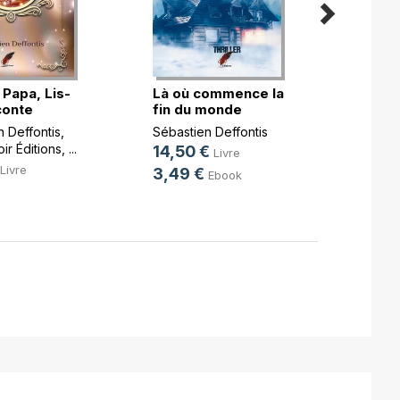
Papa, Lis-
Là où commence la
Des f
conte
fin du monde
sable
 Deffontis
,
Sébastien Deffontis
Sébast
ir Éditions
, ...
14,50 €
9,50
Livre
Livre
3,49 €
2,49
Ebook