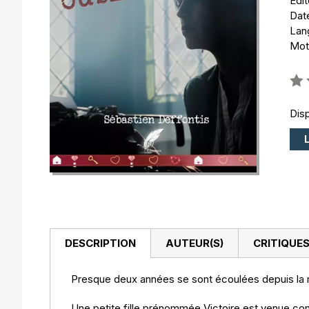
Édit
Date
Lang
Mot
Éval
0%
Disp
DESCRIPTION
AUTEUR(S)
CRITIQUES
Presque deux années se sont écoulées depuis la r
Une petite fille prénommée Victoire est venue cons