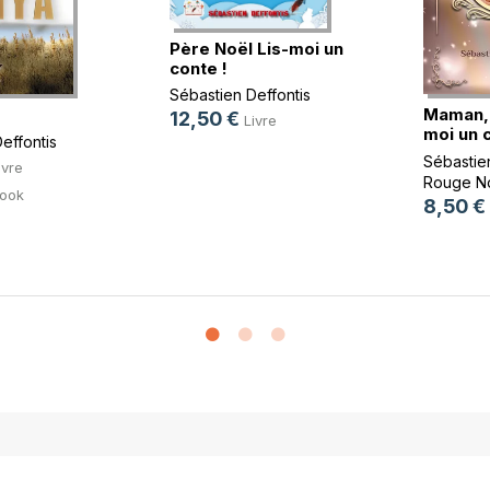
Père Noël Lis-moi un
conte !
Sébastien Deffontis
Maman, 
12,50 €
Livre
moi un 
effontis
Sébastien
ivre
Rouge No
ook
8,50 €