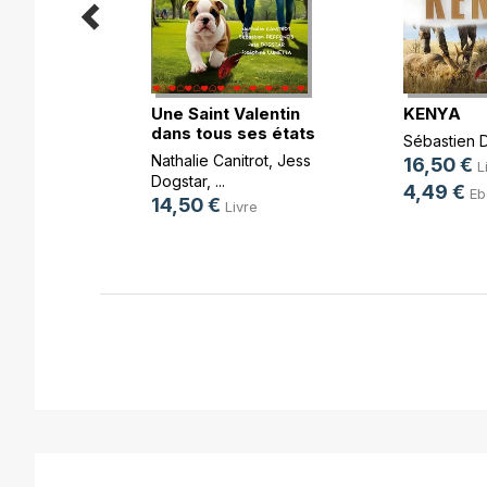
ite
Une Saint Valentin
KENYA
dans tous ses états
Sébastien D
Nathalie Canitrot
,
Jess
16,50 €
e
L
Dogstar
, ...
4,49 €
Eb
14,50 €
Livre