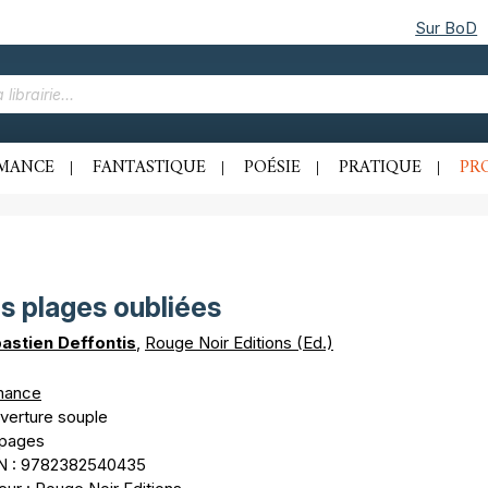
Sur BoD
MANCE
FANTASTIQUE
POÉSIE
PRATIQUE
PR
s plages oubliées
astien Deffontis
,
Rouge Noir Editions (Ed.)
mance
verture souple
 pages
N : 9782382540435