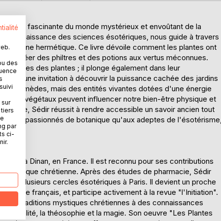
loration fascinante du monde mystérieux et envoûtant de la
tialité
nde connaissance des sciences ésotériques, nous guide à travers
la médecine hermétique. Ce livre dévoile comment les plantes ont
web.
rs pour créer des philtres et des potions aux vertus méconnues.
ou des
 curatives des plantes ; il plonge également dans leur
quence
tre est une invitation à découvrir la puissance cachée des jardins
s
suivi
t des remèdes, mais des entités vivantes dotées d'une énergie
nt ces végétaux peuvent influencer notre bien-être physique et
 sur
umentée, Sédir réussit à rendre accessible un savoir ancien tout
tiers
ne
tant aux passionnés de botanique qu'aux adeptes de l'ésotérisme
ng par
ts ci-
ir.
n 1871 à Dinan, en France. Il est reconnu pour ses contributions
 la mystique chrétienne. Après des études de pharmacie, Sédir
joint plusieurs cercles ésotériques à Paris. Il devient un proche
ltisme français, et participe activement à la revue "l'Initiation".
nt des traditions mystiques chrétiennes à des connaissances
spiritualité, la théosophie et la magie. Son oeuvre "Les Plantes