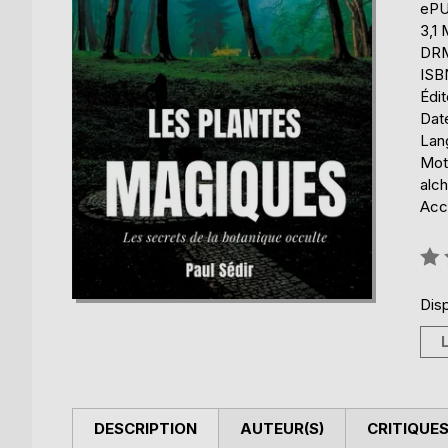
eP
3,1
DRM 
ISB
Édi
Dat
Lang
Mot
alch
Acce
Éval
0%
Disp
DESCRIPTION
AUTEUR(S)
CRITIQUES