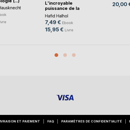
ogie (...)
L'incroyable
20,00 
Hausknecht
puissance de la
nutrition
ook
Hafid Halhol
7,49 €
ivre
Ebook
15,95 €
Livre
IVRAISON ET PAIEMENT
FAQ
PARAMÈTRES DE CONFIDENTIALITÉ