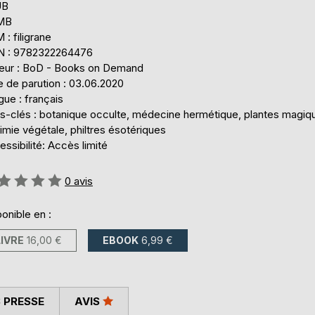
UB
 MB
: filigrane
N : 9782322264476
teur : BoD - Books on Demand
e de parution : 03.06.2020
ue : français
s-clés : botanique occulte, médecine hermétique, plantes magiq
imie végétale, philtres ésotériques
ssibilité: Accès limité
uation:
0
avis
onible en :
LIVRE
16,00 €
EBOOK
6,99 €
 PRESSE
AVIS