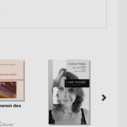
,
chemin des
Calis
€
Ebook