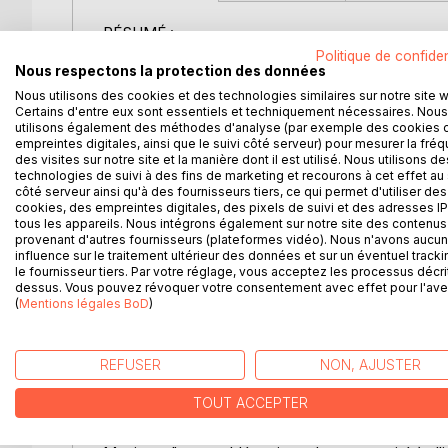
RÉSUMÉ :
"Les Plantes Magiques" de Paul Sédir est une exp
Politique de confiden
Nous respectons la protection des données
botanique occulte. L'auteur, connu pour sa profo
les secrets des végétaux et leur utilisation dans 
Nous utilisons des cookies et des technologies similaires sur notre site 
Certains d'entre eux sont essentiels et techniquement nécessaires. Nous
été utilisées par les alchimistes et les guérisseu
utilisons également des méthodes d'analyse (par exemple des cookies 
Sédir ne se contente pas de décrire les propriétés
empreintes digitales, ainsi que le suivi côté serveur) pour mesurer la fré
symbolisme et leur pouvoir spirituel. Chaque chapi
des visites sur notre site et la manière dont il est utilisé. Nous utilisons de
technologies de suivi à des fins de marketing et recourons à cet effet au 
alchimiques, où les plantes ne sont pas seulemen
côté serveur ainsi qu'à des fournisseurs tiers, ce qui permet d'utiliser des
propre. Le lecteur est invité à comprendre comme
cookies, des empreintes digitales, des pixels de suivi et des adresses IP
spirituel. Grâce à une approche rigoureuse et doc
tous les appareils. Nous intégrons également sur notre site des contenus 
provenant d'autres fournisseurs (plateformes vidéo). Nous n'avons aucu
en préservant son mystère. Ce livre s'adresse au
influence sur le traitement ultérieur des données et sur un éventuel tracki
offrant une lecture enrichissante et inspirante.
le fournisseur tiers. Par votre réglage, vous acceptez les processus décri
dessus. Vous pouvez révoquer votre consentement avec effet pour l'aven
(
Mentions légales BoD
L'AUTEUR :
)
Paul Sédir, de son vrai nom Yvon Le Loup, est né e
significatives aux domaines de l'ésotérisme et de
REFUSER
NON, AJUSTER
s'intéresse rapidement aux sciences occultes et re
collaborateur de Papus, une figure majeure de l'occu
TOUT ACCEPTER
Sédir se distingue par son approche unique, mêla
ésotériques. Il publie de nombreux ouvrages sur la 