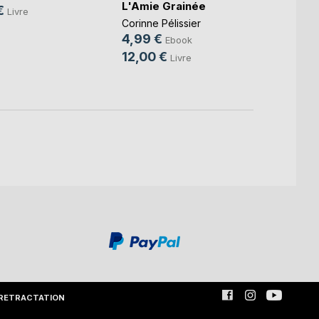
débuta
L'Amie Grainée
€
Livre
Nico F
Corinne Pélissier
9,99
4,99 €
Ebook
14,9
12,00 €
Livre
RETRACTATION