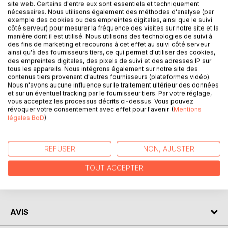
site web. Certains d'entre eux sont essentiels et techniquement
nécessaires. Nous utilisons également des méthodes d'analyse (par
exemple des cookies ou des empreintes digitales, ainsi que le suivi
côté serveur) pour mesurer la fréquence des visites sur notre site et la
manière dont il est utilisé. Nous utilisons des technologies de suivi à
des fins de marketing et recourons à cet effet au suivi côté serveur
DESCRIPTION
ainsi qu'à des fournisseurs tiers, ce qui permet d'utiliser des cookies,
des empreintes digitales, des pixels de suivi et des adresses IP sur
tous les appareils. Nous intégrons également sur notre site des
Ce livre présente 500 énigmes originales, pleines des
contenus tiers provenant d'autres fournisseurs (plateformes vidéo).
richesses de la langue française et destinées à vous
Nous n'avons aucune influence sur le traitement ultérieur des données
et sur un éventuel tracking par le fournisseur tiers. Par votre réglage,
divertir seul, en famille ou entre amis. Tester vos
vous acceptez les processus décrits ci-dessus. Vous pouvez
connaissances, mais surtout votre finesse d’esprit avec
révoquer votre consentement avec effet pour l'avenir. (
Mentions
l’assurance de briller en société en toute convivialité. Jouez
légales BoD
)
avec votre cerveau en attendant le prochain épisode.
REFUSER
NON, AJUSTER
AUTEUR(S)
TOUT ACCEPTER
CRITIQUES PRESSE
AVIS