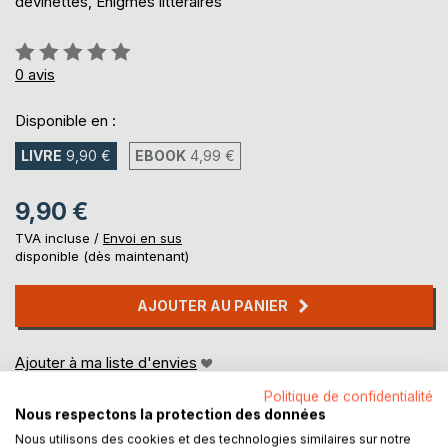
devinettes, Énigmes littéraires
Évaluation:
0%
0
avis
Disponible en :
LIVRE
9,90 €
EBOOK
4,99 €
9,90 €
TVA incluse /
Envoi en sus
disponible (dès maintenant)
AJOUTER AU PANIER
Ajouter à ma liste d'envies
Laisser un avis
Politique de confidentialité
Nous respectons la protection des données
Nous utilisons des cookies et des technologies similaires sur notre