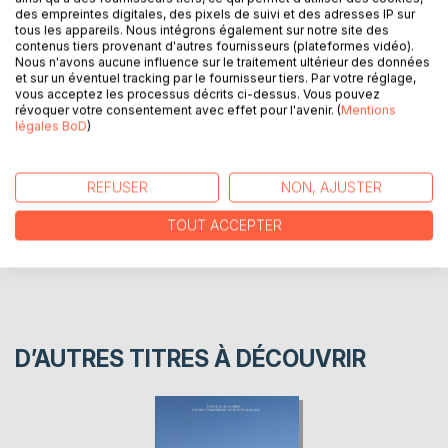
des empreintes digitales, des pixels de suivi et des adresses IP sur
Cadillac, de Maravat, de Brignemont et de La Trau, depuis
tous les appareils. Nous intégrons également sur notre site des
le XIe siècle. Avec également la généalogie des Pressac,
contenus tiers provenant d'autres fournisseurs (plateformes vidéo).
s'y rattachant.
Nous n'avons aucune influence sur le traitement ultérieur des données
et sur un éventuel tracking par le fournisseur tiers. Par votre réglage,
vous acceptez les processus décrits ci-dessus. Vous pouvez
révoquer votre consentement avec effet pour l'avenir. (
Mentions
AUTEUR(S)
légales BoD
)
CRITIQUES PRESSE
REFUSER
NON, AJUSTER
AVIS
TOUT ACCEPTER
D’AUTRES TITRES À DÉCOUVRIR