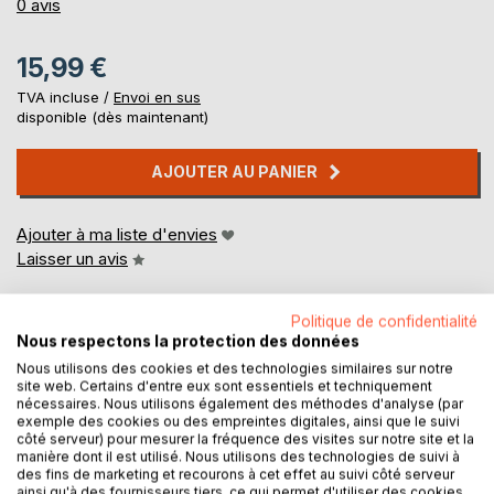
0%
0
avis
15,99 €
TVA incluse /
Envoi en sus
disponible (dès maintenant)
AJOUTER AU PANIER
Ajouter à ma liste d'envies
Laisser un avis
Politique de confidentialité
Nous respectons la protection des données
Nous utilisons des cookies et des technologies similaires sur notre
site web. Certains d'entre eux sont essentiels et techniquement
nécessaires. Nous utilisons également des méthodes d'analyse (par
exemple des cookies ou des empreintes digitales, ainsi que le suivi
DESCRIPTION
côté serveur) pour mesurer la fréquence des visites sur notre site et la
manière dont il est utilisé. Nous utilisons des technologies de suivi à
des fins de marketing et recourons à cet effet au suivi côté serveur
Histoire de la famille de Preissac, branches d'Esclignac, de
ainsi qu'à des fournisseurs tiers, ce qui permet d'utiliser des cookies,