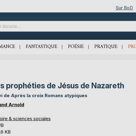
Sur BoD
MANCE
FANTASTIQUE
POÉSIE
PRATIQUE
PR
s prophéties de Jésus de Nazareth
vi de Après la croix Romans atypiques
and Arnold
oire & sciences sociales
UB
,6 KB