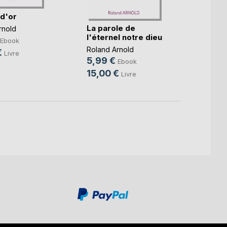
 d'or
La parole de
La pa
rnold
l'éternel notre dieu
l'éter
Ebook
Roland Arnold
Roland
€
Livre
5,99 €
5,99
Ebook
15,00 €
15,0
Livre