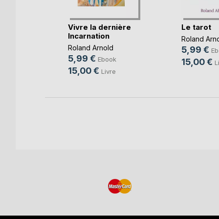
perdu
Vivre la dernière
Le tarot
Incarnation
Roland Arn
k
Roland Arnold
5,99 €
Eb
re
5,99 €
Ebook
15,00 €
L
15,00 €
Livre