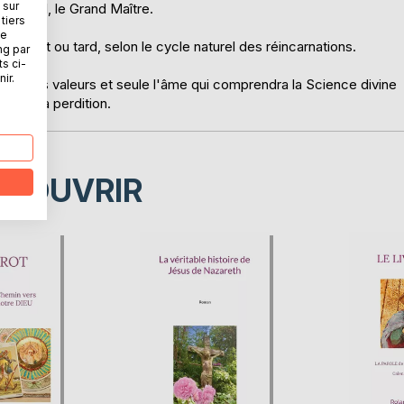
 sur
Eternel, le Grand Maître.
tiers
ne
e, tôt ou tard, selon le cycle naturel des réincarnations.
ng par
ts ci-
ir.
e fausses valeurs et seule l'âme qui comprendra la Science divine
et de la perdition.
ÉCOUVRIR