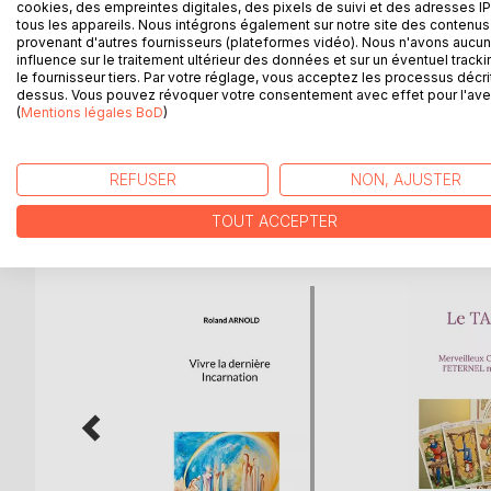
cookies, des empreintes digitales, des pixels de suivi et des adresses IP
pour nous annoncer les Prophéties de notre Père l'
tous les appareils. Nous intégrons également sur notre site des contenus 
provenant d'autres fournisseurs (plateformes vidéo). Nous n'avons aucu
Ces prophéties se réaliseront en chaque âme humain
influence sur le traitement ultérieur des données et sur un éventuel tracki
le fournisseur tiers. Par votre réglage, vous acceptez les processus décri
dessus. Vous pouvez révoquer votre consentement avec effet pour l'aven
Notre civilisation est entièrement pervertie par d
(
Mentions légales BoD
)
pourra être sauvée de l'ignorance, de l'égarement 
REFUSER
NON, AJUSTER
D’AUTRES TITRES À D
TOUT ACCEPTER