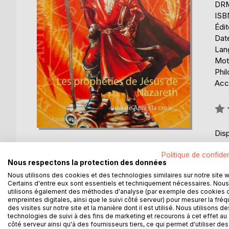
DRM 
ISB
Édi
Date
Lang
Mot
Phi
Acce
Éval
0%
Disp
Politique de confiden
Nous respectons la protection des données
Nous utilisons des cookies et des technologies similaires sur notre site 
Certains d'entre eux sont essentiels et techniquement nécessaires. Nous
utilisons également des méthodes d'analyse (par exemple des cookies 
DESCRIPTION
AUTEUR(S)
CRITIQUES
empreintes digitales, ainsi que le suivi côté serveur) pour mesurer la fré
des visites sur notre site et la manière dont il est utilisé. Nous utilisons de
technologies de suivi à des fins de marketing et recourons à cet effet au 
Notre frère Jésus de Nazareth est venu sur la terre
côté serveur ainsi qu'à des fournisseurs tiers, ce qui permet d'utiliser des