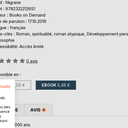
: filigrane
N : 9782322212651
teur : Books on Demand
 de parution : 17.10.2019
ue : français
s-clés : Roman, spiritualité, roman atypique, Développement pers
losophie
ssibilité: Accès limité
uation:
0
avis
onible en :
LIVRE
14,00 €
EBOOK
5,49 €
tialité
web.
ou des
 PRESSE
AVIS
quence
s
suivi
 il y a 2000 ans