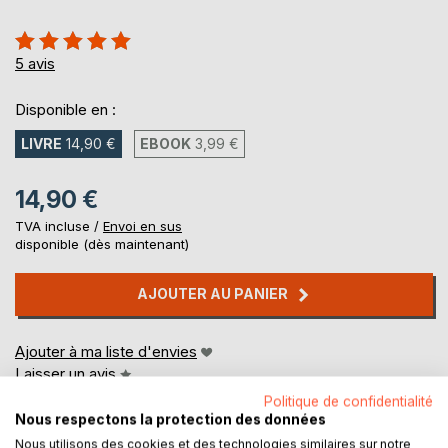
Évaluation:
100%
5
avis
Disponible en :
LIVRE
14,90 €
EBOOK
3,99 €
14,90 €
TVA incluse /
Envoi en sus
disponible (dès maintenant)
AJOUTER AU PANIER
Ajouter à ma liste d'envies
Laisser un avis
Politique de confidentialité
Nous respectons la protection des données
Nous utilisons des cookies et des technologies similaires sur notre