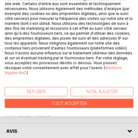
site web. Certains d'entre eux sont essentiels et techniquement
nécessaires. Nous utilisons également des méthodes d'analyse (par
exemple des cookies ou des empreintes digitales, ainsi que le suivi
côté serveur) pour mesurer la fréquence des visites sur notre site et la
manière dont il est utilisé. Nous utilisons des technologies de suivi à
DESCRIPTION
des fins de marketing et recourons à cet effet au suivi côté serveur
ainsi qu'à des fournisseurs tiers, ce qui permet d'utiliser des cookies,
des empreintes digitales, des pixels de suivi et des adresses IP sur
HUMOUR, IRONIE, DERISION. Des mots simples et drôles
tous les appareils. Nous intégrons également sur notre site des
sans méchanceté. Un style poème-slam pour raconter des
contenus tiers provenant d'autres fournisseurs (plateformes vidéo).
Nous n'avons aucune influence sur le traitement ultérieur des données
histoires vécues, un ressenti où les femmes actives ou
et sur un éventuel tracking par le fournisseur tiers. Par votre réglage,
non, de tous horizons se retrouveront...Et dont les hommes
vous acceptez les processus décrits ci-dessus. Vous pouvez
riront. De petites moralités amusantes viennent pimenter
révoquer votre consentement avec effet pour l'avenir. (
Mentions
légales BoD
)
certains textes. Un livre pour rire ou sourire...Se moquer de
soi ou de l'Autre. LOL
REFUSER
NON, AJUSTER
AUTEUR(S)
TOUT ACCEPTER
CRITIQUES PRESSE
AVIS