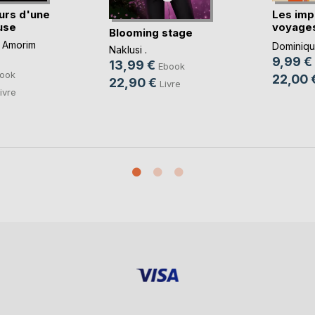
urs d'une
Les imp
use
voyages
Blooming stage
imbéc(..
 Amorim
Dominique
Naklusi .
9,99 €
13,99 €
Ebook
ook
22,00 
22,90 €
Livre
ivre