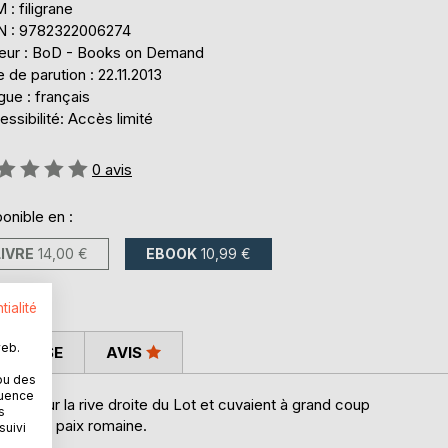
: filigrane
N : 9782322006274
teur : BoD - Books on Demand
 de parution : 22.11.2013
ue : français
ssibilité: Accès limité
uation:
0
avis
onible en :
LIVRE
14,00 €
EBOOK
10,99 €
tialité
web.
 PRESSE
AVIS
ou des
quence
stallés sur la rive droite du Lot et cuvaient à grand coup
s
elait la paix romaine.
suivi