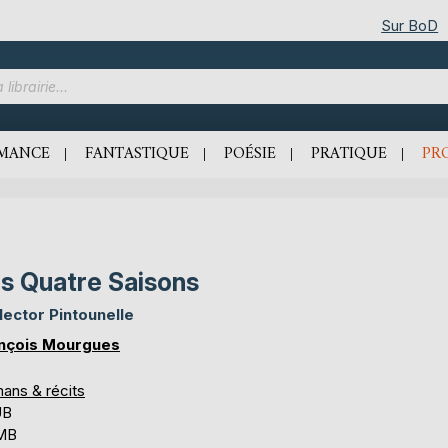
Sur BoD
MANCE
FANTASTIQUE
POÉSIE
PRATIQUE
PR
s Quatre Saisons
Hector Pintounelle
nçois Mourgues
ans & récits
UB
 MB