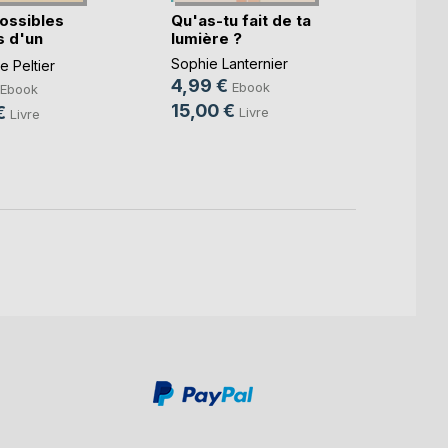
ossibles
Qu'as-tu fait de ta
Gusta
 d'un
lumière ?
Thoma
.)
Sophie Lanternier
 Peltier
6,99
4,99 €
Ebook
Ebook
19,9
15,00 €
€
Livre
Livre