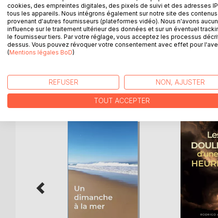
cookies, des empreintes digitales, des pixels de suivi et des adresses IP
Sur la rive gauche, un homme poussait un tonneau 
tous les appareils. Nous intégrons également sur notre site des contenus 
voisin et laissa rouler la chose ronde, se contentan
provenant d'autres fournisseurs (plateformes vidéo). Nous n'avons aucu
influence sur le traitement ultérieur des données et sur un éventuel tracki
tonneau, un des premiers en Gaule heurta un bloc 
le fournisseur tiers. Par votre réglage, vous acceptez les processus décri
s’assit sur la pierre et examina les lieux ; à peu d
dessus. Vous pouvez révoquer votre consentement avec effet pour l'aven
ciel bleu firent qu’il s’y plut. Il mit le tonneau en 
(
Mentions légales BoD
)
REFUSER
NON, AJUSTER
D’AUTRES TITRES À D
TOUT ACCEPTER