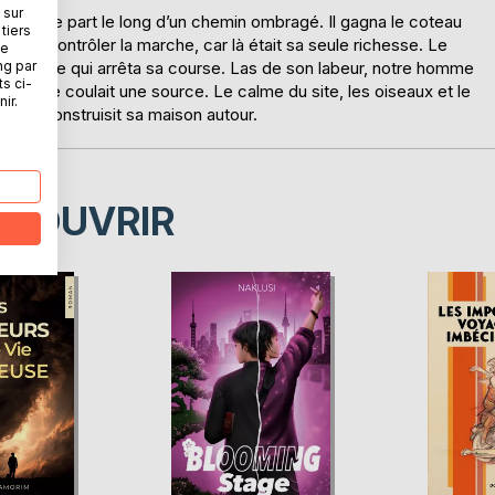
 sur
quelque part le long d’un chemin ombragé. Il gagna le coteau
tiers
t d’en contrôler la marche, car là était sa seule richesse. Le
ne
ng par
de roche qui arrêta sa course. Las de son labeur, notre homme
ts ci-
e distance coulait une source. Le calme du site, les oiseaux et le
ir.
perce et construisit sa maison autour.
ÉCOUVRIR