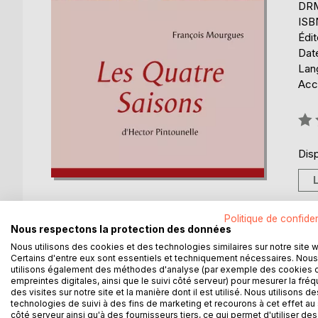
DRM 
ISB
Édi
Date
Lang
Acce
Éval
0%
Disp
Politique de confiden
Nous respectons la protection des données
Nous utilisons des cookies et des technologies similaires sur notre site 
DESCRIPTION
AUTEUR(S)
CRITIQUES
Certains d'entre eux sont essentiels et techniquement nécessaires. Nous
utilisons également des méthodes d'analyse (par exemple des cookies 
empreintes digitales, ainsi que le suivi côté serveur) pour mesurer la fré
Il y a de cela fort longtemps, les latins s’étaient in
des visites sur notre site et la manière dont il est utilisé. Nous utilisons de
d’amphores leur décadence. C’était ce que l’on app
technologies de suivi à des fins de marketing et recourons à cet effet au 
côté serveur ainsi qu'à des fournisseurs tiers, ce qui permet d'utiliser des