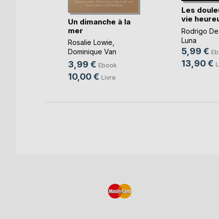
Les doule
vie heure
ours
Un dimanche à la
mer
Rodrigo De
oso
Luna
Rosalie Lowie
,
k
5,99 €
Dominique Van
Eb
e
Cotthem
, ...
13,90 €
3,99 €
L
Ebook
10,00 €
Livre