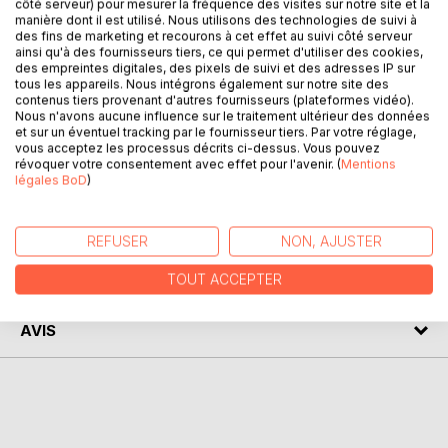
côté serveur) pour mesurer la fréquence des visites sur notre site et la
manière dont il est utilisé. Nous utilisons des technologies de suivi à
des fins de marketing et recourons à cet effet au suivi côté serveur
ainsi qu'à des fournisseurs tiers, ce qui permet d'utiliser des cookies,
des empreintes digitales, des pixels de suivi et des adresses IP sur
tous les appareils. Nous intégrons également sur notre site des
DESCRIPTION
contenus tiers provenant d'autres fournisseurs (plateformes vidéo).
Nous n'avons aucune influence sur le traitement ultérieur des données
et sur un éventuel tracking par le fournisseur tiers. Par votre réglage,
Vous n'avez plus le droit de vendre ce Livr.
vous acceptez les processus décrits ci-dessus. Vous pouvez
révoquer votre consentement avec effet pour l'avenir. (
Mentions
Le contrat de diffusion a été résilié
légales BoD
)
AUTEUR(S)
REFUSER
NON, AJUSTER
CRITIQUES PRESSE
TOUT ACCEPTER
AVIS