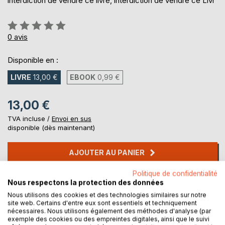
interdiction de vendre ce livre, interdiction de vendre ce Livr
Évaluation:
0%
0
avis
Disponible en :
LIVRE
13,00 €
EBOOK
0,99 €
13,00 €
TVA incluse /
Envoi en sus
disponible (dès maintenant)
AJOUTER AU PANIER
Politique de confidentialité
Ajouter à ma liste d'envies
Nous respectons la protection des données
Laisser un avis
Nous utilisons des cookies et des technologies similaires sur notre
site web. Certains d'entre eux sont essentiels et techniquement
nécessaires. Nous utilisons également des méthodes d'analyse (par
exemple des cookies ou des empreintes digitales, ainsi que le suivi