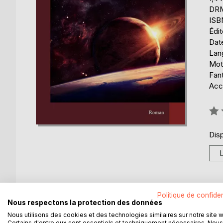
DRM 
ISB
Édi
Date
Lang
Mots
Fan
Acce
Éval
0%
Disp
Politique de confiden
DESCRIPTION
AUTEUR(S)
CRITIQUES
Nous respectons la protection des données
Nous utilisons des cookies et des technologies similaires sur notre site 
An 3212...
Certains d'entre eux sont essentiels et techniquement nécessaires. Nous