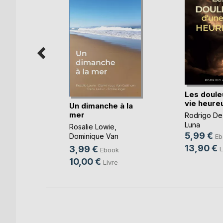
Les doule
vie heure
ours
Un dimanche à la
mer
Rodrigo De
oso
Luna
Rosalie Lowie
,
k
5,99 €
Dominique Van
Eb
e
Cotthem
, ...
13,90 €
3,99 €
L
Ebook
10,00 €
Livre