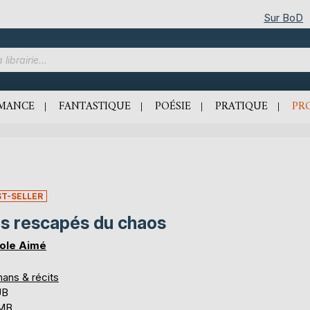
Sur BoD
MANCE
FANTASTIQUE
POÉSIE
PRATIQUE
PR
ST-SELLER
s rescapés du chaos
ole Aimé
ans & récits
UB
 MB