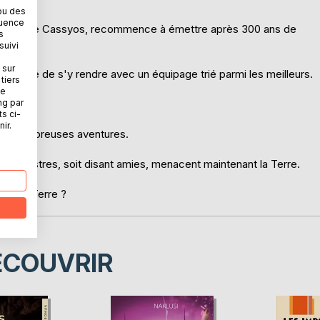
ou des
quence
ur la planète Cassyos, recommence à émettre après 300 ans de
s
suivi
 sur
hargé de s'y rendre avec un équipage trié parmi les meilleurs.
tiers
ne
ng par
ts ci-
ir.
e de nombreuses aventures.
traterrestres, soit disant amies, menacent maintenant la Terre.
uver la Terre ?
ÉCOUVRIR