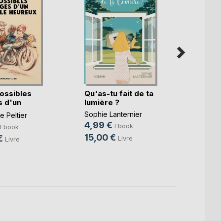
ossibles
Qu'as-tu fait de ta
Gusta
 d'un
lumière ?
Thoma
.)
Sophie Lanternier
 Peltier
6,99
4,99 €
Ebook
Ebook
19,9
15,00 €
€
Livre
Livre