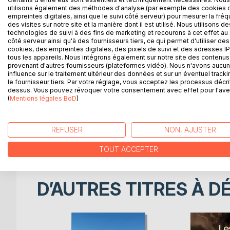
utilisons également des méthodes d'analyse (par exemple des cookies 
empreintes digitales, ainsi que le suivi côté serveur) pour mesurer la fré
Loin, très loin de la Terre, une sonde, laissée s
des visites sur notre site et la manière dont il est utilisé. Nous utilisons de
silence et envoie des rapports étranges.
technologies de suivi à des fins de marketing et recourons à cet effet au 
côté serveur ainsi qu'à des fournisseurs tiers, ce qui permet d'utiliser des
cookies, des empreintes digitales, des pixels de suivi et des adresses IP
Antony Marx, nouveau Capitaine du SNOOPER, est c
tous les appareils. Nous intégrons également sur notre site des contenus 
provenant d'autres fournisseurs (plateformes vidéo). Nous n'avons aucu
influence sur le traitement ultérieur des données et sur un éventuel tracki
Leur mission : découvrir si Cassyos est habitée.
le fournisseur tiers. Par votre réglage, vous acceptez les processus décri
dessus. Vous pouvez révoquer votre consentement avec effet pour l'aven
Un long voyage commence alors. Il est le théâtr
(
Mentions légales BoD
)
Une ombre se profile soudain à l'horizon... des ex
REFUSER
NON, AJUSTER
Anton trouvera-t-il des alliés ? Parviendra-t-il à sa
TOUT ACCEPTER
D’AUTRES TITRES À D