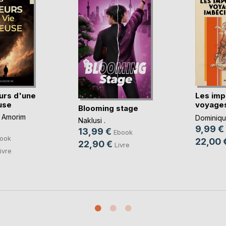
urs d'une
Les imp
use
voyages
Blooming stage
imbéc(..
 Amorim
Dominique
Naklusi .
9,99 €
13,99 €
Ebook
ook
22,00 
22,90 €
Livre
ivre