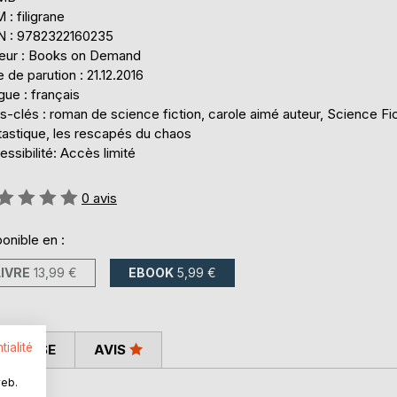
: filigrane
N : 9782322160235
teur : Books on Demand
 de parution : 21.12.2016
ue : français
-clés : roman de science fiction, carole aimé auteur, Science Fic
tastique, les rescapés du chaos
ssibilité: Accès limité
uation:
0
avis
onible en :
LIVRE
13,99 €
EBOOK
5,99 €
tialité
 PRESSE
AVIS
web.