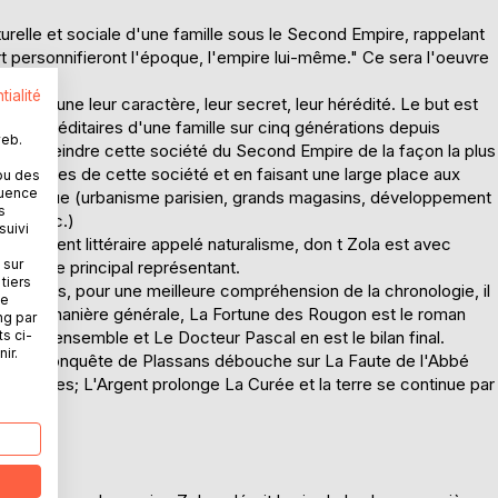
urelle et sociale d'une famille sous le Second Empire, rappelant
 personnifieront l'époque, l'empire lui-même." Ce sera l'oeuvre
tialité
t chacune leur caractère, leur secret, leur hérédité. Le but est
tares héréditaires d'une famille sur cinq générations depuis
web.
ussi dépeindre cette société du Second Empire de la façon la plus
posantes de cette société et en faisant une large place aux
ou des
quence
tte époque (urbanisme parisien, grands magasins, développement
s
rne, etc.)
suivi
vement littéraire appelé naturalisme, don t Zola est avec
 sur
ant, le principal représentant.
tiers
e, mais, pour une meilleure compréhension de la chronologie, il
ne
n. D'une manière générale, La Fortune des Rougon est le roman
ng par
ts ci-
 de l'ensemble et Le Docteur Pascal en est le bilan final.
ir.
": La Conquête de Plassans débouche sur La Faute de l'Abbé
es Dames; L'Argent prolonge La Curée et la terre se continue par