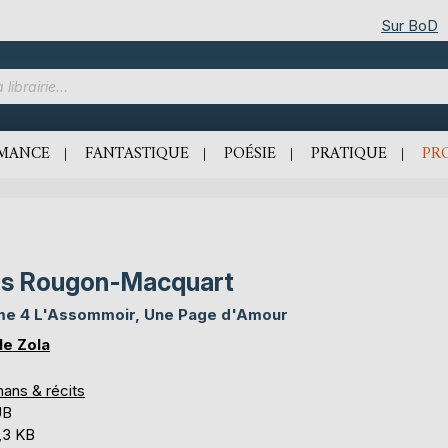
Sur BoD
MANCE
FANTASTIQUE
POÉSIE
PRATIQUE
PR
s Rougon-Macquart
e 4 L'Assommoir, Une Page d'Amour
le Zola
ans & récits
UB
,3 KB