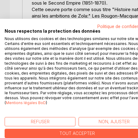
sous le Second Empire (1851-1870).
Cette oeuvre porte comme sous titre "Histoire nat
ainsi les ambitions de Zola:" Les Rougon-Macquart
principale de sa vie.
Politique de confiden
Emile Zola va confronter deux familles qui apporten
Nous respectons la protection des données
d'étudier l'influence du milieu sur l'homme et les 
Nous utilisons des cookies et des technologies similaires sur notre site 
l'ancêtre Adélaïde Fouquet née en 1768. Il veut a
Certains d'entre eux sont essentiels et techniquement nécessaires. Nous
exhaustive possible, en n'oubliant aucune des com
utilisons également des méthodes d'analyse (par exemple des cookies 
empreintes digitales, ainsi que le suivi côté serveur) pour mesurer la fré
grandes transformations qui se produisirent à ce
des visites sur notre site et la manière dont il est utilisé. Nous utilisons de
du chemin de fer, apparition du syndicalisme mode
technologies de suivi à des fins de marketing et recourons à cet effet au 
Cet ensemble de romans marque le triomphe du mou
côté serveur ainsi qu'à des fournisseurs tiers, ce qui permet d'utiliser des
cookies, des empreintes digitales, des pixels de suivi et des adresses IP
Edmond et Jules de Goncourt, puis Guy De Maupass
tous les appareils. Nous intégrons également sur notre site des contenus 
Les romans peuvent se lire de manière indépendant
provenant d'autres fournisseurs (plateformes vidéo). Nous n'avons aucu
est préférable de les lire dans l'ordre de parutio
influence sur le traitement ultérieur des données et sur un éventuel tracki
le fournisseur tiers. Par votre réglage, vous acceptez les processus décri
d'ouverture qui annonce les principaux personnages
dessus. Vous pouvez révoquer votre consentement avec effet pour l'aven
Certains romans apparaissent comme des "suites
(
Mentions légales BoD
)
Mouret; Pot-Bouille se prolonge par Au Bonheur d
La Débâcle.
REFUSER
NON, AJUSTER
Résumé Tome 4:
TOUT ACCEPTER