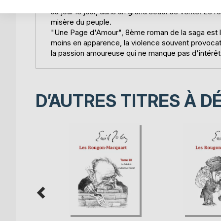
"L'Assommoir", 7ème roman, est totalement consacr
au jour le jour, dans un grand souci de vérité. Le 
misère du peuple.
"Une Page d'Amour", 8ème roman de la saga est l
moins en apparence, la violence souvent provocat
la passion amoureuse qui ne manque pas d'intérêt
D’AUTRES TITRES À D