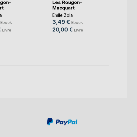
ugon-
Les Rougon-
Les R
rt
Macquart
Macq
a
Emile Zola
Emile 
3,49 €
3,49
Ebook
Ebook
€
20,00 €
20,0
Livre
Livre