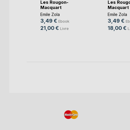
Les Rougon-
Les Roug
Macquart
Macquart
au
Emile Zola
Emile Zola
3,49 €
3,49 €
k
Ebook
Eb
21,00 €
18,00 €
e
Livre
L