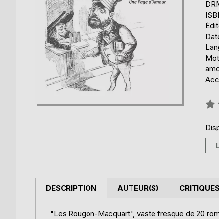
DRM 
ISB
Édi
Date
Lang
Mot
amo
Acce
Éval
0%
Disp
DESCRIPTION
AUTEUR(S)
CRITIQUES
"Les Rougon-Macquart", vaste fresque de 20 romans