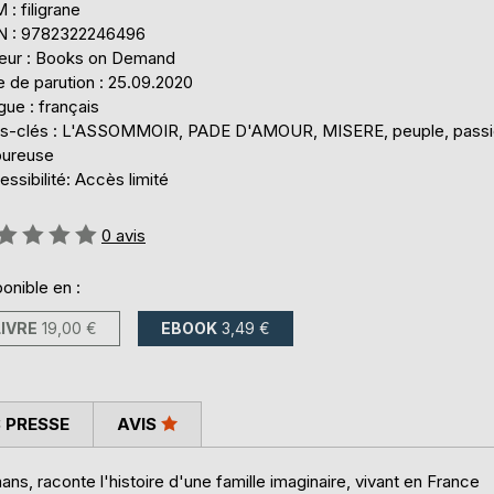
: filigrane
N : 9782322246496
teur : Books on Demand
 de parution : 25.09.2020
ue : français
s-clés : L'ASSOMMOIR, PADE D'AMOUR, MISERE, peuple, pass
ureuse
ssibilité: Accès limité
uation:
0
avis
onible en :
LIVRE
19,00 €
EBOOK
3,49 €
 PRESSE
AVIS
, raconte l'histoire d'une famille imaginaire, vivant en France