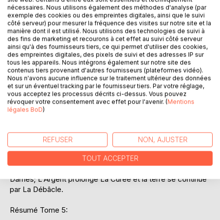
place aux grandes transformations qui se produisirent à
nécessaires. Nous utilisons également des méthodes d'analyse (par
cette époque (urbanisme parisien, grands magasins,
exemple des cookies ou des empreintes digitales, ainsi que le suivi
côté serveur) pour mesurer la fréquence des visites sur notre site et la
développement du chemin de fer, apparition du
manière dont il est utilisé. Nous utilisons des technologies de suivi à
syndicalisme moderne, etc.)
des fins de marketing et recourons à cet effet au suivi côté serveur
Cet ensemble de romans marque le triomphe du
ainsi qu'à des fournisseurs tiers, ce qui permet d'utiliser des cookies,
des empreintes digitales, des pixels de suivi et des adresses IP sur
mouvement littéraire appelé naturalisme, don t Zola est
tous les appareils. Nous intégrons également sur notre site des
avec Edmond et Jules de Goncourt, puis Guy De
contenus tiers provenant d'autres fournisseurs (plateformes vidéo).
Maupassant, le principal représentant.
Nous n'avons aucune influence sur le traitement ultérieur des données
Les romans peuvent se lire de manière indépendante,
et sur un éventuel tracking par le fournisseur tiers. Par votre réglage,
vous acceptez les processus décrits ci-dessus. Vous pouvez
mais, pour une meilleure compréhension de la chronologie,
révoquer votre consentement avec effet pour l'avenir. (
Mentions
il est préférable de les lire dans l'ordre de parution. D'une
légales BoD
)
manière générale, La Fortune des Rougon est le roman
d'ouverture qui annonce les principaux personnages de
l'ensemble et Le Docteur Pascal en est le bilan final.
REFUSER
NON, AJUSTER
Certains romans apparaissent comme des "suites": La
Conquête de Plassans débouche sur La Faute de l'Abbé
TOUT ACCEPTER
Mouret; Pot-Bouille se prolonge par Au Bonheur des
Dames; L'Argent prolonge La Curée et la terre se continue
par La Débâcle.
Résumé Tome 5: