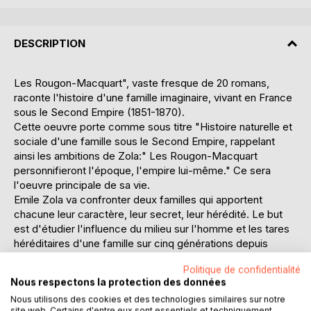
DESCRIPTION
Les Rougon-Macquart", vaste fresque de 20 romans,
raconte l'histoire d'une famille imaginaire, vivant en France
sous le Second Empire (1851-1870).
Cette oeuvre porte comme sous titre "Histoire naturelle et
sociale d'une famille sous le Second Empire, rappelant
ainsi les ambitions de Zola:" Les Rougon-Macquart
personnifieront l'époque, l'empire lui-même." Ce sera
l'oeuvre principale de sa vie.
Emile Zola va confronter deux familles qui apportent
chacune leur caractère, leur secret, leur hérédité. Le but
est d'étudier l'influence du milieu sur l'homme et les tares
héréditaires d'une famille sur cinq générations depuis
l'ancêtre Adélaïde Fouquet née en 1768. Il veut aussi
Politique de confidentialité
dépeindre cette société du Second Empire de la façon la
Nous respectons la protection des données
plus exhaustive possible, en n'oubliant aucune des
Nous utilisons des cookies et des technologies similaires sur notre
composantes de cette société et en faisant une large
site web. Certains d'entre eux sont essentiels et techniquement