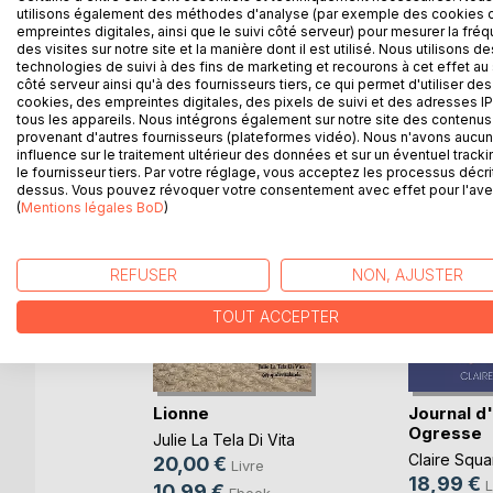
particulier au bailliage royal des "Montagnes d'Au
utilisons également des méthodes d'analyse (par exemple des cookies 
empreintes digitales, ainsi que le suivi côté serveur) pour mesurer la fré
des visites sur notre site et la manière dont il est utilisé. Nous utilisons de
technologies de suivi à des fins de marketing et recourons à cet effet au 
côté serveur ainsi qu'à des fournisseurs tiers, ce qui permet d'utiliser des
cookies, des empreintes digitales, des pixels de suivi et des adresses IP
D’AUTRES TITRES À D
tous les appareils. Nous intégrons également sur notre site des contenus 
provenant d'autres fournisseurs (plateformes vidéo). Nous n'avons aucu
influence sur le traitement ultérieur des données et sur un éventuel tracki
le fournisseur tiers. Par votre réglage, vous acceptez les processus décri
dessus. Vous pouvez révoquer votre consentement avec effet pour l'aven
(
Mentions légales BoD
)
REFUSER
NON, AJUSTER
TOUT ACCEPTER
Assiégée
Lionne
Journal d
Ogresse
Julie La Tela Di Vita
Claire Squa
20,00 €
e
Livre
18,99 €
L
10,99 €
k
Ebook