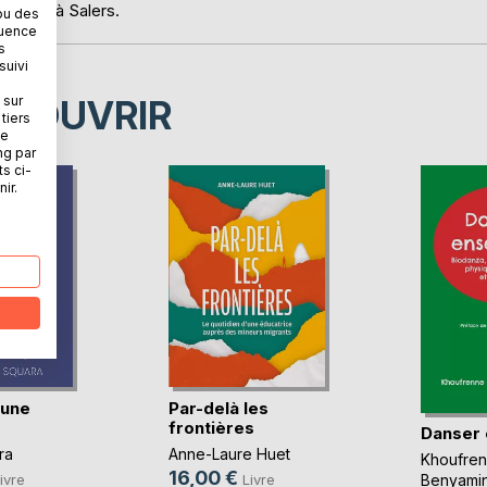
vergne" à Salers.
ou des
quence
s
suivi
 sur
ÉCOUVRIR
tiers
ne
ng par
ts ci-
ir.
'une
Par-delà les
frontières
Danser
ra
Anne-Laure Huet
Khoufre
16,00 €
ivre
Livre
Benyami