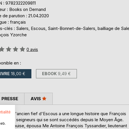
N : 9782322209811
teur : Books on Demand
 de parution : 21.04.2020
ue : français
-clés : Salers, Escous, Saint-Bonnet-de-Salers, bailliage de Sale
nçois Yzorche
uation:
0
avis
onible en :
LIVRE
18,00 €
EBOOK
9,49 €
 PRESSE
AVIS
tialité
antal, l'ancien fief d'Escous a une longue histoire que François
elle des seigneurs qui se sont succédés depuis le Moyen Âge.
web.
Escous, Louise, épousa Me Antoine François Tyssandier, lieutenant