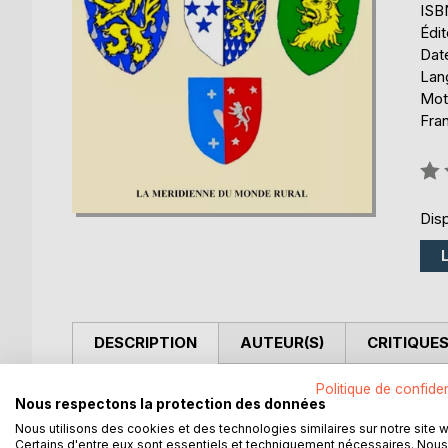
ISB
Édi
Date
Lang
Mots
Fra
Éval
0%
Disp
DESCRIPTION
AUTEUR(S)
CRITIQUES
Politique de confiden
A Saint-Bonnet-de-Salers, près de Salers dans le C
Nous respectons la protection des données
Yzorche retrace dans cet ouvrage au travers de c
Nous utilisons des cookies et des technologies similaires sur notre site 
En 1703, l'héritière de la famille de Landrodie d'
Certains d'entre eux sont essentiels et techniquement nécessaires. Nous