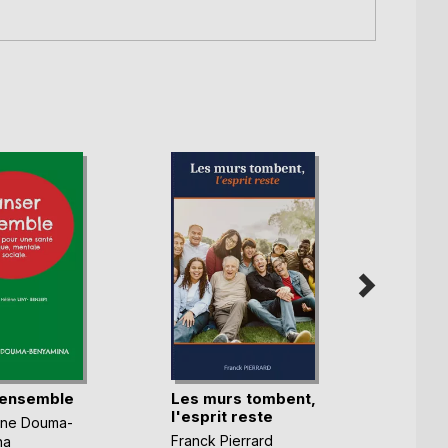
 ensemble
Les murs tombent,
La Bu
l'esprit reste
deux
nne Douma-
Franck Pierrard
Alexan
na