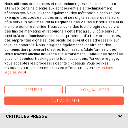
Nous utilisons des cookies et des technologies similaires sur notre
site web. Certains d'entre eux sont essentiels et techniquement
nécessaires. Nous utilisons également des méthodes d'analyse (par
DESCRIPTION
exemple des cookies ou des empreintes digitales, ainsi que le suivi
côté serveur) pour mesurer la fréquence des visites sur notre site et la
manière dont il est utilisé. Nous utilisons des technologies de suivi à
Le secret des Sentinelles... Enjeu d'une bataille éternelle, il
des fins de marketing et recourons à cet effet au suivi côté serveur
ainsi qu'à des fournisseurs tiers, ce qui permet d'utiliser des cookies,
est présent tout au long de l'histoire de l'humanité, de
des empreintes digitales, des pixels de suivi et des adresses IP sur
l'apparition de l'Homo sapiens aux derniers temps de notre
tous les appareils. Nous intégrons également sur notre site des
civilisation, toujours transmis d'une mère à sa fille. Il se
contenus tiers provenant d'autres fournisseurs (plateformes vidéo).
Nous n'avons aucune influence sur le traitement ultérieur des données
retrouve caché au coeur de nos religions, dans nos mythes
et sur un éventuel tracking par le fournisseur tiers. Par votre réglage,
et nos légendes.
vous acceptez les processus décrits ci-dessus. Vous pouvez
révoquer votre consentement avec effet pour l'avenir. (
Mentions
Est-ce une totale fiction ou une réalité romancée ? Toute
légales BoD
)
vérité est-elle présentable, même revêtue des habits de
l'imaginaire ? Il vous appartient de choisir.
REFUSER
NON, AJUSTER
AUTEUR(S)
TOUT ACCEPTER
CRITIQUES PRESSE