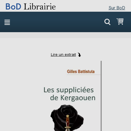
Sur BoD
Skip
Mon
to
Content
Lire un extrait
Skip
Skip
to
to
the
the
end
beginning
of
of
the
the
images
images
gallery
gallery