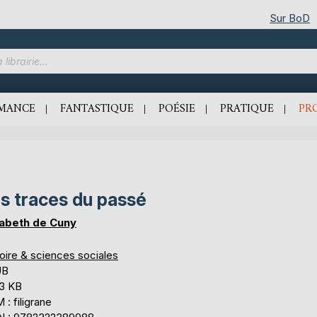
Sur BoD
MANCE
FANTASTIQUE
POÉSIE
PRATIQUE
PR
s traces du passé
sabeth de Cuny
oire & sciences sociales
UB
,3 KB
: filigrane