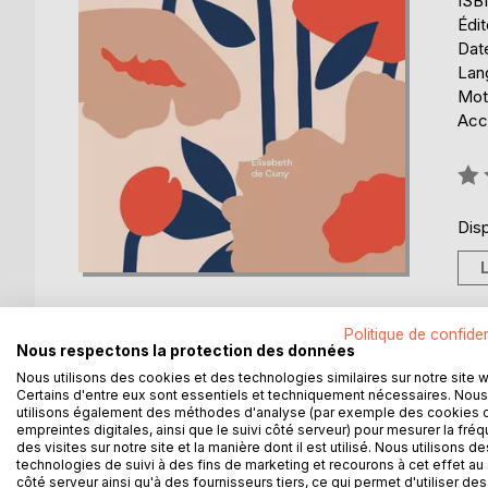
ISB
Édi
Date
Lang
Mot
Acce
Éval
0%
Disp
Politique de confiden
Nous respectons la protection des données
Nous utilisons des cookies et des technologies similaires sur notre site 
DESCRIPTION
AUTEUR(S)
CRITIQUES
Certains d'entre eux sont essentiels et techniquement nécessaires. Nous
utilisons également des méthodes d'analyse (par exemple des cookies 
empreintes digitales, ainsi que le suivi côté serveur) pour mesurer la fré
Elisabeth nous raconte sa vie depuis sa très jeune
des visites sur notre site et la manière dont il est utilisé. Nous utilisons de
multilingue, elle est fascinée par les personnes qui
technologies de suivi à des fins de marketing et recourons à cet effet au 
côté serveur ainsi qu'à des fournisseurs tiers, ce qui permet d'utiliser des
permet d'élargir son horizon. Sous la tutelle d'une mè