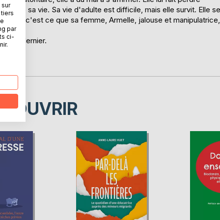
 sur
ers de sa vie. Sa vie d'adulte est difficile, mais elle survit. Elle s
tiers
d'elle, c'est ce que sa femme, Armelle, jalouse et manipulatrice,
ne
ng par
ts ci-
ec ce dernier.
ir.
ie!
e!
ÉCOUVRIR