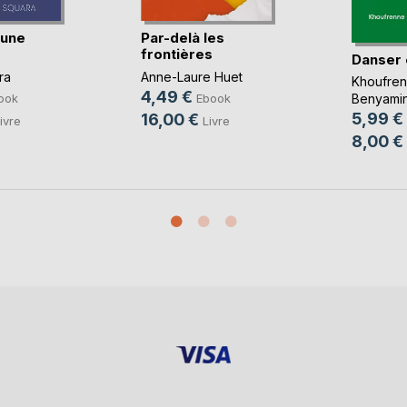
'une
Par-delà les
frontières
Danser
ra
Anne-Laure Huet
Khoufre
4,49 €
ook
Ebook
Benyami
5,99 €
16,00 €
ivre
Livre
8,00 €