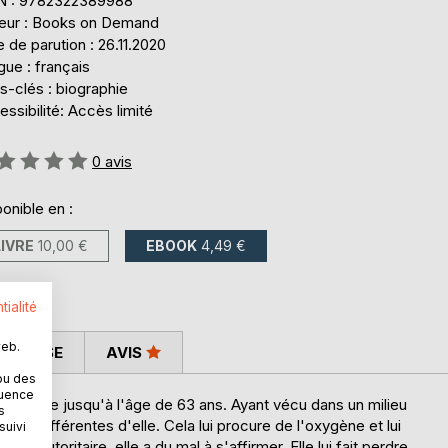
N : 9782322389988
teur : Books on Demand
 de parution : 26.11.2020
ue : français
s-clés : biographie
ssibilité: Accès limité
uation:
0
avis
onible en :
LIVRE
10,00 €
EBOOK
4,49 €
tialité
web.
 PRESSE
AVIS
ou des
quence
 enfance jusqu'à l'âge de 63 ans. Ayant vécu dans un milieu
s
 sont différentes d'elle. Cela lui procure de l'oxygène et lui
suivi
re autoritaire, elle a du mal à s'affirmer. Elle lui fait perdre