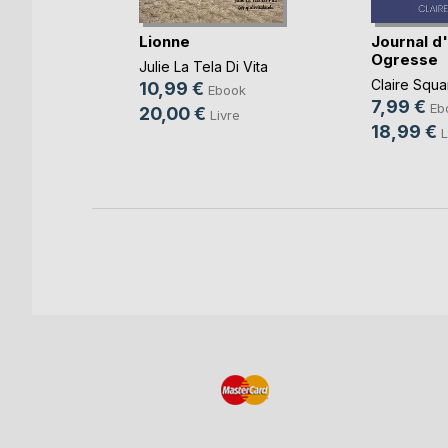
ances
Lionne
Journal d
s
Ogresse
Julie La Tela Di Vita
,
Bernard
Claire Squa
10,99 €
Ebook
7,99 €
Eb
20,00 €
Livre
k
18,99 €
L
re