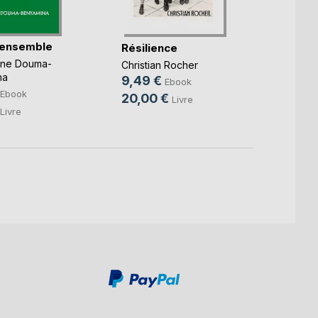
 ensemble
Les m
Résilience
l'espr
nne Douma-
Christian Rocher
Franck
na
9,49 €
Ebook
9,99
Ebook
20,00 €
Livre
14,9
Livre