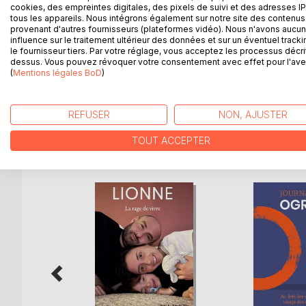
cookies, des empreintes digitales, des pixels de suivi et des adresses IP
confiance en elle. Son père et son frère sont les pili
tous les appareils. Nous intégrons également sur notre site des contenus 
bat contre vents et marrées. Son frère se détache 
provenant d'autres fournisseurs (plateformes vidéo). Nous n'avons aucu
influence sur le traitement ultérieur des données et sur un éventuel tracki
souhaite.
le fournisseur tiers. Par votre réglage, vous acceptez les processus décri
Elisabeth n'abandonne pas et reprends contact av
dessus. Vous pouvez révoquer votre consentement avec effet pour l'aven
Une vie semée d'embûches mais également de jo
(
Mentions légales BoD
)
Je vous laisse le soin de la découvrir. Bonne lectur
REFUSER
NON, AJUSTER
TOUT ACCEPTER
D’AUTRES TITRES À D