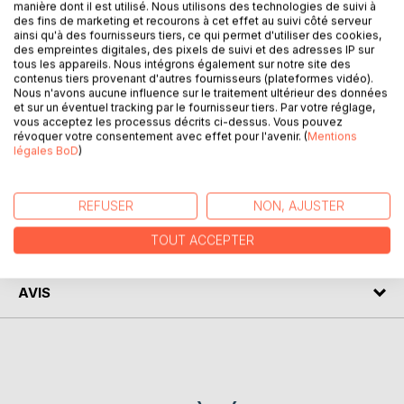
manière dont il est utilisé. Nous utilisons des technologies de suivi à
DESCRIPTION
des fins de marketing et recourons à cet effet au suivi côté serveur
ainsi qu'à des fournisseurs tiers, ce qui permet d'utiliser des cookies,
des empreintes digitales, des pixels de suivi et des adresses IP sur
tous les appareils. Nous intégrons également sur notre site des
Le quotidien de Benjamin se définit par les mots : collège
contenus tiers provenant d'autres fournisseurs (plateformes vidéo).
et sempiternelles railleries, mais l'adolescent finira par se
Nous n'avons aucune influence sur le traitement ultérieur des données
rebiffer et malheur à celui qui va croiser sa route. La mort
et sur un éventuel tracking par le fournisseur tiers. Par votre réglage,
vous acceptez les processus décrits ci-dessus. Vous pouvez
rôde ; la victime rendra au centuple les coups reçus, elle l'a
révoquer votre consentement avec effet pour l'avenir. (
Mentions
juré.
légales BoD
)
AUTEUR(S)
REFUSER
NON, AJUSTER
TOUT ACCEPTER
CRITIQUES PRESSE
AVIS