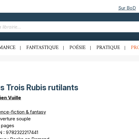
Sur BoD
MANCE
FANTASTIQUE
POÉSIE
PRATIQUE
PR
s Trois Rubis rutilants
ien Vuille
ence-fiction & fantasy
verture souple
 pages
N : 9782322217441