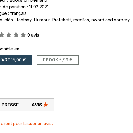
teur : Books on Demand
 de parution : 11.02.2021
ue : français
s-clés : fantasy, Humour, Pratchett, medfan, sword and sorcery
uation:
0
avis
onible en :
LIVRE
15,00 €
EBOOK
5,99 €
 PRESSE
AVIS
retrouver son fils enfermé dans une lune à l'aide de la puissant
lient pour laisser un avis.
nise une joyeuse joute.
un supermarché, une pizzeria, une fromagerie itinérante et a élevé 