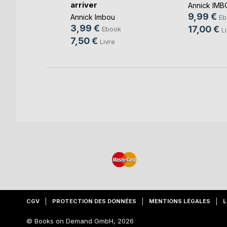
arriver
-Marchand
Annick IMB
9,99 €
Annick Imbou
k
Eb
3,99 €
17,00 €
Ebook
e
L
7,50 €
Livre
CGV
PROTECTION DES DONNÉES
MENTIONS LÉGALES
L
© Books on Demand GmbH, 2026