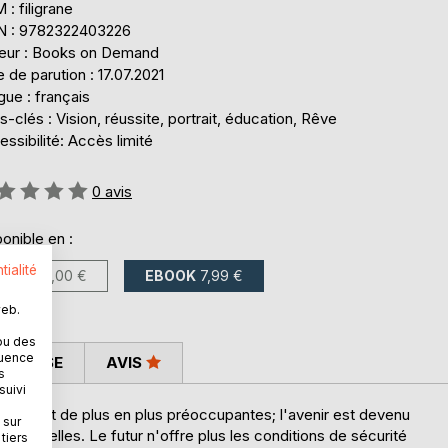
: filigrane
N : 9782322403226
teur : Books on Demand
 de parution : 17.07.2021
ue : français
-clés : Vision, réussite, portrait, éducation, Rêve
ssibilité: Accès limité
uation:
0
avis
onible en :
tialité
LIVRE
12,00 €
EBOOK
7,99 €
web.
ou des
quence
 PRESSE
AVIS
s
suivi
venir sont de plus en plus préoccupantes; l'avenir est devenu
 sur
entielles. Le futur n'offre plus les conditions de sécurité
tiers