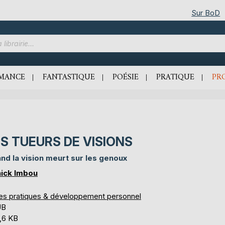
Sur BoD
MANCE
FANTASTIQUE
POÉSIE
PRATIQUE
PR
S TUEURS DE VISIONS
nd la vision meurt sur les genoux
ick Imbou
res pratiques & développement personnel
UB
,6 KB