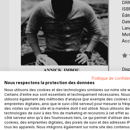
DRM 
ISB
Édi
Date
Lang
Mots
Acce
Éval
0%
Disp
Politique de confiden
Nous respectons la protection des données
Nous utilisons des cookies et des technologies similaires sur notre site 
Certains d'entre eux sont essentiels et techniquement nécessaires. Nous
utilisons également des méthodes d'analyse (par exemple des cookies 
empreintes digitales, ainsi que le suivi côté serveur) pour mesurer la fré
DESCRIPTION
AUTEUR(S)
CRITIQUES
des visites sur notre site et la manière dont il est utilisé. Nous utilisons de
technologies de suivi à des fins de marketing et recourons à cet effet au 
côté serveur ainsi qu'à des fournisseurs tiers, ce qui permet d'utiliser des
De nos jours, les questions , les questions sur l'a
cookies, des empreintes digitales, des pixels de suivi et des adresses IP
incertain et perçu comme la source des menaces pot
tous les appareils. Nous intégrons également sur notre site des contenus 