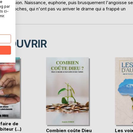
ne
ppréhension. Naissance, euphorie, puis brusquement l'angoisse se
ng par
nes proches, qui n'ont pas vu arriver le drame qui a frappé un
ts ci-
ir.
ÉCOUVRIR
faire de
iteur (...)
Combien coûte Dieu
Les voix