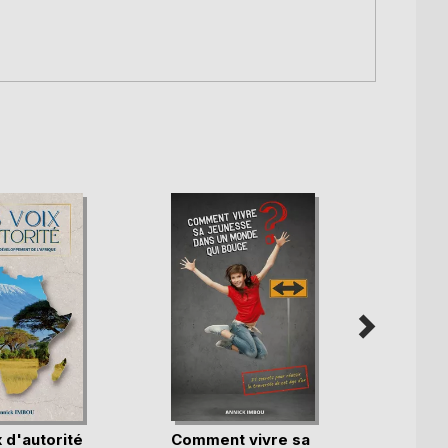
 d'autorité
Comment vivre sa
A mon