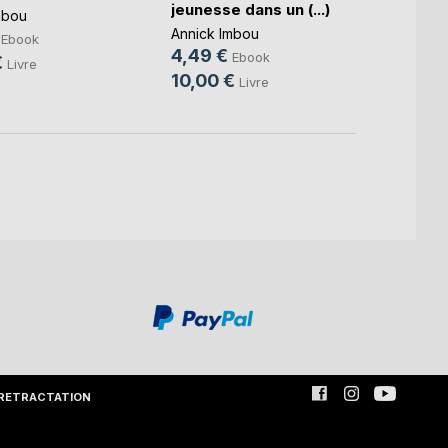
jeunesse dans un (...)
mbou
Annick
Annick Imbou
3,99
Ebook
4,49 €
Ebook
€
10,0
Livre
10,00 €
Livre
RETRACTATION