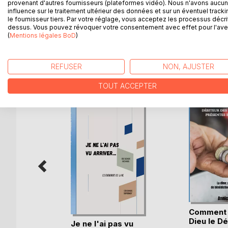
provenant d'autres fournisseurs (plateformes vidéo). Nous n'avons aucu
suffisantes pour s"y projeter sans une certaine a
influence sur le traitement ultérieur des données et sur un éventuel tracki
dessine sur les visages des parents ou des person
le fournisseur tiers. Par votre réglage, vous acceptez les processus décri
des leurs.
dessus. Vous pouvez révoquer votre consentement avec effet pour l'aven
(
Mentions légales BoD
)
REFUSER
NON, AJUSTER
D’AUTRES TITRES À D
TOUT ACCEPTER
omme
Comment 
Dieu le Déb
Je ne l'ai pas vu