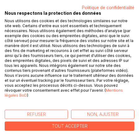
exceptionnelle où s'étale avec éclat et brio tout le savoir-
Politique de confidentialité
faire des Maîtres verriers du 17e siècle.
Nous respectons la protection des données
Ces vitraux sont aussi porteurs d'un message
Nous utilisons des cookies et des technologies similaires sur notre
profondément chrétien, pénétré de hauts symboles
site web. Certains d'entre eux sont essentiels et techniquement
mystiques mais aussi alchimiques.
nécessaires. Nous utilisons également des méthodes d'analyse (par
Accompagné de magnifiques et nombreuses photos
exemple des cookies ou des empreintes digitales, ainsi que le suivi
côté serveur) pour mesurer la fréquence des visites sur notre site et la
couleurs, le texte révèle, pour la première fois, nombre des
manière dont il est utilisé. Nous utilisons des technologies de suivi à
symboles d'Hermès cachés ici et là à l'intérieur de scènes
des fins de marketing et recourons à cet effet au suivi côté serveur
religieuses tirées pour la plupart de l'Ancien et du Nouveau
ainsi qu'à des fournisseurs tiers, ce qui permet d'utiliser des cookies,
des empreintes digitales, des pixels de suivi et des adresses IP sur
Testament.
tous les appareils. Nous intégrons également sur notre site des
Jacques Troger,auteur de L'Art du Boulanger, rend, à
contenus tiers provenant d'autres fournisseurs (plateformes vidéo).
travers ce nouveau livre, un vibrant hommage aux artisans
Nous n'avons aucune influence sur le traitement ultérieur des données
et sur un éventuel tracking par le fournisseur tiers. Par votre réglage,
de ces verrières polychromes, déjà quatre fois
vous acceptez les processus décrits ci-dessus. Vous pouvez
centenaires, et considérées comme l'une des plus belles
révoquer votre consentement avec effet pour l'avenir. (
Mentions
réalisations de l'Ars Magna.
légales BoD
)
AUTEUR(S)
REFUSER
NON, AJUSTER
TOUT ACCEPTER
CRITIQUES PRESSE