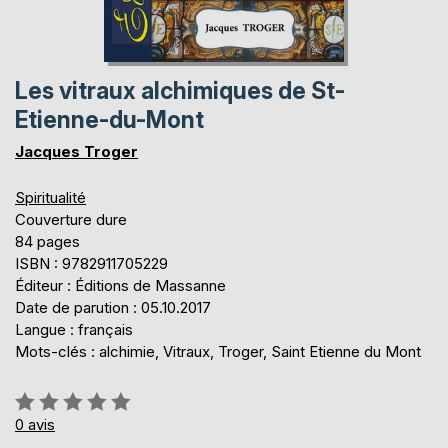
Les vitraux alchimiques de St-
Etienne-du-Mont
Jacques Troger
Spiritualité
Couverture dure
84 pages
ISBN : 9782911705229
Éditeur : Éditions de Massanne
Date de parution : 05.10.2017
Langue : français
Mots-clés : alchimie, Vitraux, Troger, Saint Etienne du Mont
Évaluation:
0%
0
avis