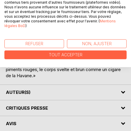
Avec ce roman, Gustave Le Rouge dynamite les
contenus tiers provenant d'autres fournisseurs (plateformes vidéo).
Nous n'avons aucune influence sur le traitement ultérieur des données
conventions aimables du roman exotique à la Pierre Loti, et
et sur un éventuel tracking par le fournisseur tiers. Par votre réglage,
célèbre les délices des amours déclassées et interraciales
vous acceptez les processus décrits ci-dessus. Vous pouvez
d'un riche planteur de la Nouvelle-Orléans, au début du
révoquer votre consentement avec effet pour l'avenir. (
Mentions
légales BoD
)
XXe siècle. Cette «déchéance» nous vaut une description
savoureuse des bouges de la Nouvelle-Orléans et de leur
faune. L'auteur ne sacrifie pas au moralisme habituel (et
REFUSER
NON, AJUSTER
désuet) du roman populaire: M. de Saint-Elme, notre
planteur concupiscent, finira heureusement sa vie dans les
TOUT ACCEPTER
bras de la mulâtresse Lina, dont il apprécie les petits seins
durs, «lèvres appétissantes et poivrées comme deux
piments rouges, le corps svelte et brun comme un cigare
de la Havane.»
AUTEUR(S)
CRITIQUES PRESSE
AVIS