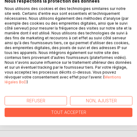
Nous respectons la protection des données
Ce livre parle de science. Pas seulement des
Nous utilisons des cookies et des technologies similaires sur notre
site web. Certains d'entre eux sont essentiels et techniquement
connaissances que nous apporte la démarche scientifique,
nécessaires. Nous utilisons également des méthodes d'analyse (par
mais également de ce qu'est, au juste, cette démarche. En
exemple des cookies ou des empreintes digitales, ainsi que le suivi
douze chapitres, nous passerons en revue différents
côté serveur) pour mesurer la fréquence des visites sur notre site et la
manière dont il est utilisé. Nous utilisons des technologies de suivi à
aspects de la façon dont nous avons entrepris, malgré les
des fins de marketing et recourons à cet effet au suivi côté serveur
limites de nos sens, de comprendre le monde qui nous
ainsi qu'à des fournisseurs tiers, ce qui permet d'utiliser des cookies,
entoure, en abordant à chaque fois un domaine différent,
des empreintes digitales, des pixels de suivi et des adresses IP sur
tous les appareils. Nous intégrons également sur notre site des
dans le but de parvenir à comprendre l'édifice dans son
contenus tiers provenant d'autres fournisseurs (plateformes vidéo).
ensemble. Cinéma, physique, mathématiques, sociologie,
Nous n'avons aucune influence sur le traitement ultérieur des données
biologie, astronomie, médecine, zététique, histoire et
et sur un éventuel tracking par le fournisseur tiers. Par votre réglage,
informatique seront autant d'étapes pour nous permettre
vous acceptez les processus décrits ci-dessus. Vous pouvez
révoquer votre consentement avec effet pour l'avenir. (
Mentions
d'appréhender tous les aspects de cette chose curieuse
légales BoD
)
(dans tous les sens du terme !) qu'est la science ; et nous
permettront d'illustrer les éléments essentiels de cette
démarche, ainsi que d'en fixer les contours et les enjeux.
REFUSER
NON, AJUSTER
Un voyage qui peut s'avérer aussi utile qu'intéressant...
TOUT ACCEPTER
AUTEUR(S)