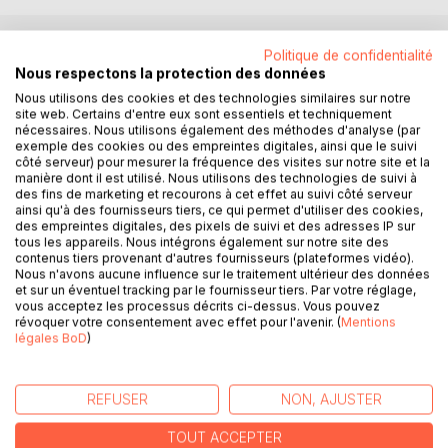
Politique de confidentialité
DESCRIPTION
Nous respectons la protection des données
Nous utilisons des cookies et des technologies similaires sur notre
site web. Certains d'entre eux sont essentiels et techniquement
Mener de longues études n'est pas incompatible avec la
nécessaires. Nous utilisons également des méthodes d'analyse (par
pratique du football. Chacune de ces deux voies est utile à
exemple des cookies ou des empreintes digitales, ainsi que le suivi
côté serveur) pour mesurer la fréquence des visites sur notre site et la
l'autre. Le football consacre des principes fondamentaux
manière dont il est utilisé. Nous utilisons des technologies de suivi à
originels et immuables. Ces valeurs intrinsèques sont
des fins de marketing et recourons à cet effet au suivi côté serveur
souvent méconnues voire oubliées. Cette Constitution les
ainsi qu'à des fournisseurs tiers, ce qui permet d'utiliser des cookies,
des empreintes digitales, des pixels de suivi et des adresses IP sur
modélise. Ce Traité les rétablit.
tous les appareils. Nous intégrons également sur notre site des
contenus tiers provenant d'autres fournisseurs (plateformes vidéo).
"Le football est plus qu'un sport. Il a une âme. C'est l'une
Nous n'avons aucune influence sur le traitement ultérieur des données
des plus belles écoles de la vie. Lieu de la bientraitance, il
et sur un éventuel tracking par le fournisseur tiers. Par votre réglage,
vous acceptez les processus décrits ci-dessus. Vous pouvez
est le remède de certaines fissures invisibles."
révoquer votre consentement avec effet pour l'avenir. (
Mentions
légales BoD
)
"Il n'est d'ailleurs pas étonnant de voir certains chefs
d'entreprises, au sens large, s'intéresser au football, à ses
exigences et à ses concepts."
REFUSER
NON, AJUSTER
"Le football est un art populaire. C'est une science
TOUT ACCEPTER