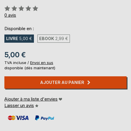
Évaluation:
0%
0
avis
Disponible en :
LIVRE
5,00 €
EBOOK
2,99 €
5,00 €
TVA incluse /
Envoi en sus
disponible (dès maintenant)
AJOUTER AU PANIER
Ajouter à ma liste d'envies
Laisser un avis