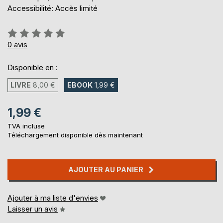
Accessibilité: Accès limité
Évaluation:
0%
0
avis
Disponible en :
LIVRE
8,00 €
EBOOK
1,99 €
1,99 €
TVA incluse
Téléchargement disponible dès maintenant
AJOUTER AU PANIER
Ajouter à ma liste d'envies
Laisser un avis