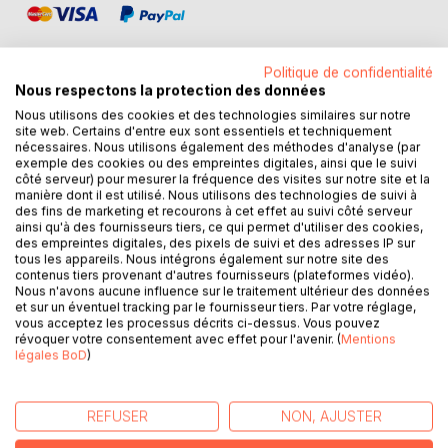
Politique de confidentialité
Nous respectons la protection des données
Nous utilisons des cookies et des technologies similaires sur notre
DESCRIPTION
site web. Certains d'entre eux sont essentiels et techniquement
nécessaires. Nous utilisons également des méthodes d'analyse (par
exemple des cookies ou des empreintes digitales, ainsi que le suivi
côté serveur) pour mesurer la fréquence des visites sur notre site et la
Une mère se confie à sa fille…
manière dont il est utilisé. Nous utilisons des technologies de suivi à
Un coup de foudre, une passion...qui avorte.
des fins de marketing et recourons à cet effet au suivi côté serveur
Que s'est-il vraiment passé, il y a 20 ans ?
ainsi qu'à des fournisseurs tiers, ce qui permet d'utiliser des cookies,
des empreintes digitales, des pixels de suivi et des adresses IP sur
tous les appareils. Nous intégrons également sur notre site des
A-t-elle fait le bon choix ?
contenus tiers provenant d'autres fournisseurs (plateformes vidéo).
Nous n'avons aucune influence sur le traitement ultérieur des données
"Une aventure qui peut paraître banale. Deux êtres qui
et sur un éventuel tracking par le fournisseur tiers. Par votre réglage,
vous acceptez les processus décrits ci-dessus. Vous pouvez
s'ennuient sur les rails du quotidien. Puis vient la rencontre
révoquer votre consentement avec effet pour l'avenir. (
Mentions
fulgurante, inattendue de celle que l'on n'attend plus où
légales BoD
)
l'amour, le désir, la passion, les étreintes savoureuses
s'entrechoquent à la réalité.
L'auteur nous entraîne dans les méandres d'une intrigue où
REFUSER
NON, AJUSTER
l'on se sent soudainement happé.