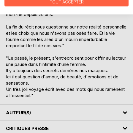
TOUT ACCEPTER
Puis arrive enfin le moment de la délivrance tel un enfant
mort-né depuis 20 ans.
La fin du récit nous questionne sur notre réalité personnelle
et les choix que nous n'avons pas osés faire. Et la vie
tourne comme les ailes d'un moulin imperturbable
emportant le fil de nos vies."
"Le passé, le présent, s'entrecroisent pour offrir au lecteur
une pause dans l'intimité d'une femme.
Il y a toujours des secrets derrières nos masques.
Ici il est question d'amour, de beauté, d'émotions et de
sensations.
Un très joli voyage écrit avec des mots qui nous ramènent
à l'essentiel."
AUTEUR(S)
CRITIQUES PRESSE