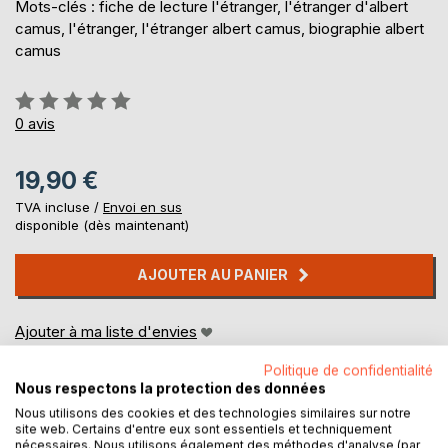
Mots-clés : fiche de lecture l'étranger, l'étranger d'albert
camus, l'étranger, l'étranger albert camus, biographie albert
camus
Évaluation:
0%
0
avis
19,90 €
TVA incluse /
Envoi en sus
disponible (dès maintenant)
AJOUTER AU PANIER
Ajouter à ma liste d'envies
Laisser un avis
Politique de confidentialité
Nous respectons la protection des données
Nous utilisons des cookies et des technologies similaires sur notre
site web. Certains d'entre eux sont essentiels et techniquement
nécessaires. Nous utilisons également des méthodes d'analyse (par