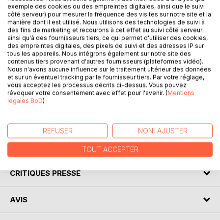
exemple des cookies ou des empreintes digitales, ainsi que le suivi
côté serveur) pour mesurer la fréquence des visites sur notre site et la
manière dont il est utilisé. Nous utilisons des technologies de suivi à
DESCRIPTION
des fins de marketing et recourons à cet effet au suivi côté serveur
ainsi qu'à des fournisseurs tiers, ce qui permet d'utiliser des cookies,
des empreintes digitales, des pixels de suivi et des adresses IP sur
tous les appareils. Nous intégrons également sur notre site des
Venez découvrir L'Étranger d'Albert Camus grâce à une
contenus tiers provenant d'autres fournisseurs (plateformes vidéo).
analyse littéraire de référence ! Confiée à un spécialiste,
Nous n'avons aucune influence sur le traitement ultérieur des données
cette fiche de lecture a été conçue avec clarté et
et sur un éventuel tracking par le fournisseur tiers. Par votre réglage,
vous acceptez les processus décrits ci-dessus. Vous pouvez
professionnalisme. Cet ouvrage contient la biographie de
révoquer votre consentement avec effet pour l'avenir. (
Mentions
l'écrivain, le résumé détaillé, le mouvement littéraire, le
légales BoD
)
contexte de publication de l'œuvre et l'analyse complète.
Retrouvez tous nos titres sur : www.fichedelecture.fr.
REFUSER
NON, AJUSTER
AUTEUR(S)
TOUT ACCEPTER
CRITIQUES PRESSE
AVIS