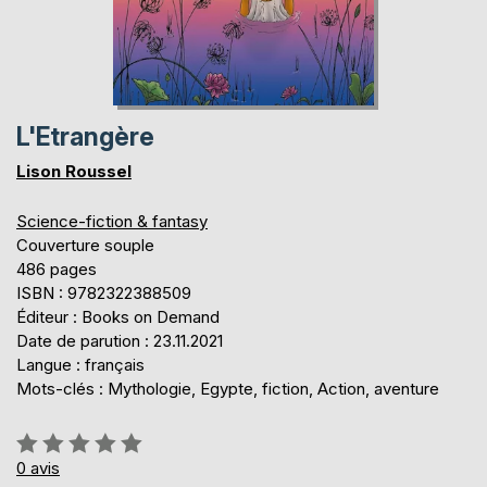
L'Etrangère
Lison Roussel
Science-fiction & fantasy
Couverture souple
486 pages
ISBN : 9782322388509
Éditeur : Books on Demand
Date de parution : 23.11.2021
Langue : français
Mots-clés : Mythologie, Egypte, fiction, Action, aventure
Évaluation:
0%
0
avis