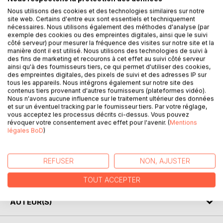
Nous utilisons des cookies et des technologies similaires sur notre
site web. Certains d'entre eux sont essentiels et techniquement
Sous le règne d'Hatchepsout, la société attend d'Aâmet
nécessaires. Nous utilisons également des méthodes d'analyse (par
exemple des cookies ou des empreintes digitales, ainsi que le suivi
qu'elle mène une vie rangée, sans ombre, ni tourment, à
côté serveur) pour mesurer la fréquence des visites sur notre site et la
l'image de toute jeune fille égyptienne issue de la
manière dont il est utilisé. Nous utilisons des technologies de suivi à
noblesse.
des fins de marketing et recourons à cet effet au suivi côté serveur
ainsi qu'à des fournisseurs tiers, ce qui permet d'utiliser des cookies,
Cependant, Aâmet aspire à une tout autre destinée, pleine
des empreintes digitales, des pixels de suivi et des adresses IP sur
d'aventures et de découvertes.
tous les appareils. Nous intégrons également sur notre site des
Personne ne l'avait préparée à sa rencontre avec un
contenus tiers provenant d'autres fournisseurs (plateformes vidéo).
Nous n'avons aucune influence sur le traitement ultérieur des données
homme mystérieux, qui ébranlera à jamais son existence
et sur un éventuel tracking par le fournisseur tiers. Par votre réglage,
en lui ouvrant les portes des ténèbres.
vous acceptez les processus décrits ci-dessus. Vous pouvez
De là, surgiront mille et une questions sans réponse qui
révoquer votre consentement avec effet pour l'avenir. (
Mentions
légales BoD
)
sèmeront le doute dans son coeur.
Qui est-elle ?
Qui est-il ?
REFUSER
NON, AJUSTER
Les légendes de leurs ancêtres peuvent-elles devenir
réalité ?
TOUT ACCEPTER
AUTEUR(S)