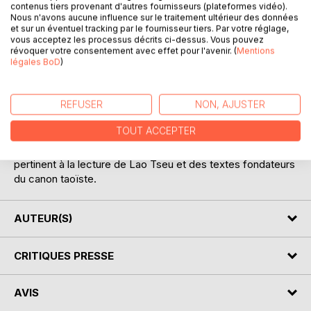
resté anonyme, offre un saisissant témoignage de sagesse
contenus tiers provenant d'autres fournisseurs (plateformes vidéo).
extrême-orientale à destination de tous.
Nous n'avons aucune influence sur le traitement ultérieur des données
et sur un éventuel tracking par le fournisseur tiers. Par votre réglage,
vous acceptez les processus décrits ci-dessus. Vous pouvez
La vie, la mort, le bien et le mal, la parole et les mots,
révoquer votre consentement avec effet pour l'avenir. (
Mentions
l'humilité et le renoncement, comment trouver sa place
légales BoD
)
dans le monde sans lui nuire, autant de thèmes abordés au
gré de pages lumineuses, réduites à l'essentiel, toutes
REFUSER
NON, AJUSTER
marquées du sceau de l'insondable.
TOUT ACCEPTER
En puisant à la source d'un Tao primitif, dans un style
poétique épuré, "Lettre au vent" constitue un complément
pertinent à la lecture de Lao Tseu et des textes fondateurs
du canon taoïste.
AUTEUR(S)
CRITIQUES PRESSE
AVIS