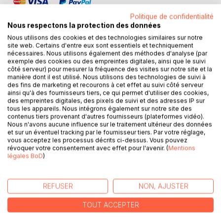
Politique de confidentialité
Nous respectons la protection des données
Nous utilisons des cookies et des technologies similaires sur notre
site web. Certains d'entre eux sont essentiels et techniquement
nécessaires. Nous utilisons également des méthodes d'analyse (par
DESCRIPTION
exemple des cookies ou des empreintes digitales, ainsi que le suivi
côté serveur) pour mesurer la fréquence des visites sur notre site et la
manière dont il est utilisé. Nous utilisons des technologies de suivi à
Ce recueil de vingt lettres intimes et vraies retrace le
des fins de marketing et recourons à cet effet au suivi côté serveur
ainsi qu'à des fournisseurs tiers, ce qui permet d'utiliser des cookies,
parcours d'un homme confronté à l'effondrement de son
des empreintes digitales, des pixels de suivi et des adresses IP sur
monde suite à un divorce douloureux. À travers ces
tous les appareils. Nous intégrons également sur notre site des
missives adressées tantôt à lui-même, tantôt à ses
contenus tiers provenant d'autres fournisseurs (plateformes vidéo).
Nous n'avons aucune influence sur le traitement ultérieur des données
proches ou à des figures importantes de sa vie, l'auteur
et sur un éventuel tracking par le fournisseur tiers. Par votre réglage,
dévoile avec une sincérité désarmante les étapes de sa
vous acceptez les processus décrits ci-dessus. Vous pouvez
reconstruction.
révoquer votre consentement avec effet pour l'avenir. (
Mentions
Chaque lettre, précédée d'une brève introduction
légales BoD
)
expliquant son contexte d'écriture, invite le lecteur à suivre
l'évolution d'un homme qui réapprend à se tenir debout. De
REFUSER
NON, AJUSTER
la colère à l'acceptation, du désespoir à la renaissance, ce
témoignage personnel résonne comme un message
TOUT ACCEPTER
universel : on peut tomber, et se relever avec grâce.
L'écriture, à la fois poétique et directe, transforme