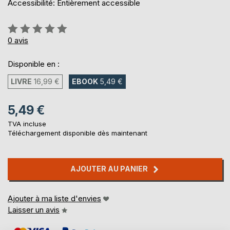
Accessibilité: Entièrement accessible
Évaluation:
0%
0
avis
Disponible en :
LIVRE
16,99 €
EBOOK
5,49 €
5,49 €
TVA incluse
Téléchargement disponible dès maintenant
AJOUTER AU PANIER
Ajouter à ma liste d'envies
Laisser un avis