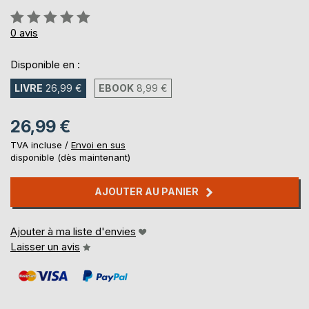
Évaluation:
0%
0
avis
Disponible en :
LIVRE
26,99 €
EBOOK
8,99 €
26,99 €
TVA incluse /
Envoi en sus
disponible (dès maintenant)
AJOUTER AU PANIER
Ajouter à ma liste d'envies
Laisser un avis