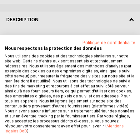
DESCRIPTION
Zakaria est le héros de cette fresque historique qui se
Politique de confidentialité
déroule quelques mois avant le déclenchement de
Nous respectons la protection des données
l'insurrection, en Novembre 1954.
Nous utilisons des cookies et des technologies similaires sur notre
site web. Certains d'entre eux sont essentiels et techniquement
Il décrit son quotidien et le pourquoi de son engagement
nécessaires. Nous utilisons également des méthodes d'analyse (par
pour la reconquête de la liberté Algérienne dans un
exemple des cookies ou des empreintes digitales, ainsi que le suivi
côté serveur) pour mesurer la fréquence des visites sur notre site et la
partage, une pédagogie et la compréhension, qui feront
manière dont il est utilisé. Nous utilisons des technologies de suivi à
que demain soit réalisable. Il rencontrera plusieurs acteurs
des fins de marketing et recourons à cet effet au suivi côté serveur
de la guerre d'Algérie
ainsi qu'à des fournisseurs tiers, ce qui permet d'utiliser des cookies,
des empreintes digitales, des pixels de suivi et des adresses IP sur
qui pour l'heure ne sont encore que des personnes
tous les appareils. Nous intégrons également sur notre site des
anonymes. Il va de péripéties en péripéties, jusqu'à devenir
contenus tiers provenant d'autres fournisseurs (plateformes vidéo).
un acteur privilégié qui le mènera à la découverte de lui-
Nous n'avons aucune influence sur le traitement ultérieur des données
même et de la nation.
et sur un éventuel tracking par le fournisseur tiers. Par votre réglage,
vous acceptez les processus décrits ci-dessus. Vous pouvez
révoquer votre consentement avec effet pour l'avenir. (
Mentions
Garde en mémoire que le tribut n'est pas un lègue, mais
légales BoD
)
une offrande, que la part de tous doit se faire