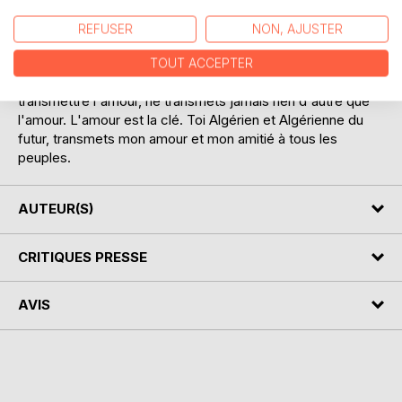
inévitablement.
La haine et la colère ne nourrissent personne, la nostalgie
REFUSER
NON, AJUSTER
est un facteur de dérision, l'instant present est le moment
le plus important. Quoique tu fasse, tu ne pourras modifier
TOUT ACCEPTER
le passé, mais le présent, tu peux y apporter ta rime, est
transmettre l'amour, ne transmets jamais rien d'autre que
l'amour. L'amour est la clé. Toi Algérien et Algérienne du
futur, transmets mon amour et mon amitié à tous les
peuples.
AUTEUR(S)
CRITIQUES PRESSE
AVIS