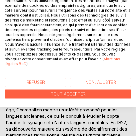
nécessaires. Nous utilisons également des méthodes d'analyse (par
elles révèlent également les défis auxquels Champollion a
exemple des cookies ou des empreintes digitales, ainsi que le suivi
été confronté, tant sur le plan personnel que professionnel.
côté serveur) pour mesurer la fréquence des visites sur notre site et la
Ses descriptions détaillées des monuments, des paysages
manière dont il est utilisé. Nous utilisons des technologies de suivi à
et de la vie quotidienne en Égypte et en Nubie transportent
des fins de marketing et recourons à cet effet au suivi côté serveur
ainsi qu'à des fournisseurs tiers, ce qui permet d'utiliser des cookies,
le lecteur dans un voyage à travers le temps et l'espace,
des empreintes digitales, des pixels de suivi et des adresses IP sur
offrant une immersion totale dans l'univers fascinant de
tous les appareils. Nous intégrons également sur notre site des
l'Antiquité. Ce livre est une ressource inestimable pour les
contenus tiers provenant d'autres fournisseurs (plateformes vidéo).
Nous n'avons aucune influence sur le traitement ultérieur des données
passionnés d'histoire, d'archéologie et de linguistique, qui
et sur un éventuel tracking par le fournisseur tiers. Par votre réglage,
trouveront dans ces pages un témoignage authentique de
vous acceptez les processus décrits ci-dessus. Vous pouvez
la passion et de la détermination d'un des plus grands
révoquer votre consentement avec effet pour l'avenir. (
Mentions
légales BoD
)
égyptologues de tous les temps.
L'AUTEUR :
REFUSER
NON, AJUSTER
Jean-François Champollion, né le 23 décembre 1790 à
Figeac, est un linguiste et égyptologue français de renom,
TOUT ACCEPTER
principalement connu pour avoir déchiffré les hiéroglyphes
égyptiens grâce à la Pierre de Rosette. Dès son plus jeune
âge, Champollion montre un intérêt prononcé pour les
langues anciennes, ce qui le conduit à étudier le copte,
l'arabe, le syriaque et d'autres langues orientales. En 1822,
sa découverte majeure du système de déchiffrement des
hiéroglyphes révolutionne l'étude de l'Égypte ancienne,