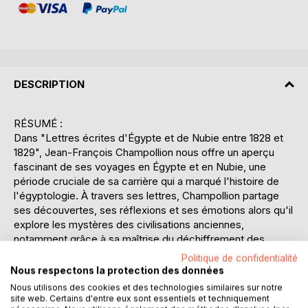
DESCRIPTION
RÉSUMÉ :
Dans "Lettres écrites d'Égypte et de Nubie entre 1828 et
1829", Jean-François Champollion nous offre un aperçu
fascinant de ses voyages en Égypte et en Nubie, une
période cruciale de sa carrière qui a marqué l'histoire de
l'égyptologie. À travers ses lettres, Champollion partage
ses découvertes, ses réflexions et ses émotions alors qu'il
explore les mystères des civilisations anciennes,
notamment grâce à sa maîtrise du déchiffrement des
hiéroglyphes, une compétence qu'il a acquise après sa
Politique de confidentialité
découverte révolutionnaire de la Pierre de Rosette. Ces
Nous respectons la protection des données
correspondances sont non seulement un témoignage
Nous utilisons des cookies et des technologies similaires sur notre
précieux des avancées scientifiques de l'époque, mais
site web. Certains d'entre eux sont essentiels et techniquement