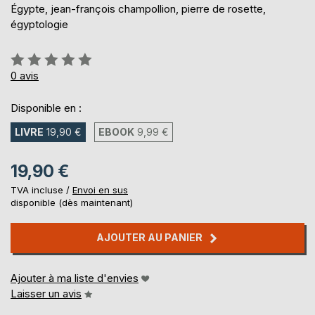
Égypte, jean-françois champollion, pierre de rosette,
égyptologie
Évaluation:
0%
0
avis
Disponible en :
LIVRE
19,90 €
EBOOK
9,99 €
19,90 €
TVA incluse /
Envoi en sus
disponible (dès maintenant)
AJOUTER AU PANIER
Ajouter à ma liste d'envies
Laisser un avis