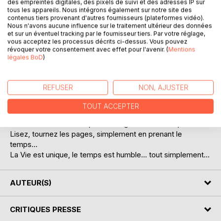
des empreintes digitales, des pixels de suivi et des adresses IP sur
tous les appareils. Nous intégrons également sur notre site des
contenus tiers provenant d'autres fournisseurs (plateformes vidéo).
Nous n'avons aucune influence sur le traitement ultérieur des données
et sur un éventuel tracking par le fournisseur tiers. Par votre réglage,
vous acceptez les processus décrits ci-dessus. Vous pouvez
révoquer votre consentement avec effet pour l'avenir. (
Mentions
légales BoD
)
DESCRIPTION
REFUSER
NON, AJUSTER
Parce qu'écrire simplement est plus difficile, demande plus
de rigueur, de maitrise, et avant tout d'humilité et de
TOUT ACCEPTER
modestie...
La modestie n'est-elle pas l'intelligence de la simplicité ?
Lisez, tournez les pages, simplement en prenant le
temps...
La Vie est unique, le temps est humble... tout simplement...
AUTEUR(S)
CRITIQUES PRESSE