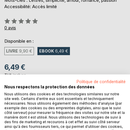
Mots-clés : Lettres, simplicité, amour, romance, passion
Accessibilité: Accès limité
Évaluation:
0%
0
avis
Disponible en :
LIVRE
9,90 €
EBOOK
6,49 €
6,49 €
TVA incluse
Téléchargement disponible dès maintenant
Politique de confidentialité
Nous respectons la protection des données
Nous utilisons des cookies et des technologies similaires sur notre
site web. Certains d'entre eux sont essentiels et techniquement
AJOUTER AU PANIER
nécessaires. Nous utilisons également des méthodes d'analyse (par
exemple des cookies ou des empreintes digitales, ainsi que le suivi
côté serveur) pour mesurer la fréquence des visites sur notre site et la
Ajouter à ma liste d'envies
manière dont il est utilisé. Nous utilisons des technologies de suivi à
des fins de marketing et recourons à cet effet au suivi côté serveur
Laisser un avis
ainsi qu'à des fournisseurs tiers, ce qui permet d'utiliser des cookies,