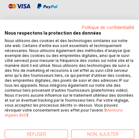
Politique de confidentialité
Nous respectons la protection des données
DESCRIPTION
Nous utilisons des cookies et des technologies similaires sur notre
site web. Certains d'entre eux sont essentiels et techniquement
nécessaires. Nous utilisons également des méthodes d'analyse (par
exemple des cookies ou des empreintes digitales, ainsi que le suivi
La Bible n'est pas un livre, mais un ensemble de livres, une
côté serveur) pour mesurer la fréquence des visites sur notre site et la
Bibliothèque. Ces livres sont très différents les uns des
manière dont il est utilisé. Nous utilisons des technologies de suivi à
des fins de marketing et recourons à cet effet au suivi côté serveur
autres, et autorisent des visions et attitudes de vie très
ainsi qu'à des fournisseurs tiers, ce qui permet d'utiliser des cookies,
diverses, et même parfois totalement opposées les unes
des empreintes digitales, des pixels de suivi et des adresses IP sur
aux autres.
tous les appareils. Nous intégrons également sur notre site des
contenus tiers provenant d'autres fournisseurs (plateformes vidéo).
Nous n'avons aucune influence sur le traitement ultérieur des données
J'ai eu le désir d'incarner ces différentes postures en des
et sur un éventuel tracking par le fournisseur tiers. Par votre réglage,
personnages différents, échangeant leurs idées sous
vous acceptez les processus décrits ci-dessus. Vous pouvez
forme de lettres, et dont le caractère et les options se
révoquer votre consentement avec effet pour l'avenir. (
Mentions
légales BoD
)
découvriraient tout au long de la lecture. J'ai donc créé ce
petit roman épistolaire, pour faire voir de façon plus vivante
l'essentielle polyphonie de la Bible, à la lecture de laquelle il
REFUSER
NON, AJUSTER
peut aussi servir d'initiation.