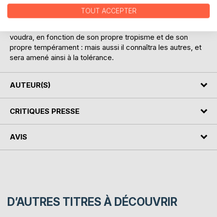
TOUT ACCEPTER
Il suffira, parmi les différentes idées et attitudes qu'il verra
ici incarnées, que le lecteur puisse choisir celle qu'il
voudra, en fonction de son propre tropisme et de son
propre tempérament : mais aussi il connaîtra les autres, et
sera amené ainsi à la tolérance.
AUTEUR(S)
CRITIQUES PRESSE
AVIS
D’AUTRES TITRES À DÉCOUVRIR