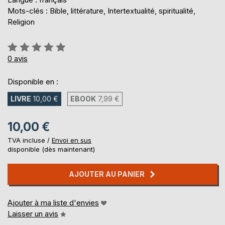
Mots-clés : Bible, littérature, Intertextualité, spiritualité,
Religion
Évaluation:
0%
0
avis
Disponible en :
LIVRE
10,00 €
EBOOK
7,99 €
10,00 €
TVA incluse /
Envoi en sus
disponible (dès maintenant)
AJOUTER AU PANIER
Ajouter à ma liste d'envies
Laisser un avis