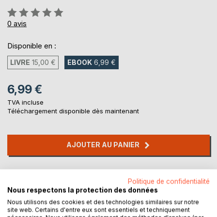
Évaluation:
0%
0
avis
Disponible en :
LIVRE
15,00 €
EBOOK
6,99 €
6,99 €
TVA incluse
Téléchargement disponible dès maintenant
AJOUTER AU PANIER
Ajouter à ma liste d'envies
Politique de confidentialité
Laisser un avis
Nous respectons la protection des données
Nous utilisons des cookies et des technologies similaires sur notre
site web. Certains d'entre eux sont essentiels et techniquement