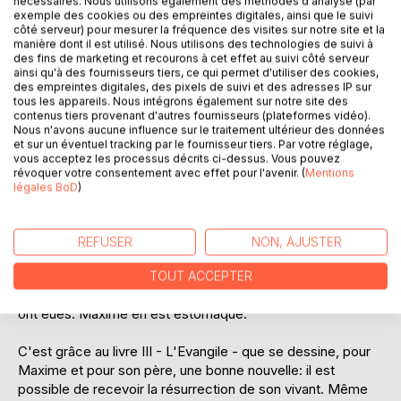
nécessaires. Nous utilisons également des méthodes d'analyse (par
exemple des cookies ou des empreintes digitales, ainsi que le suivi
côté serveur) pour mesurer la fréquence des visites sur notre site et la
manière dont il est utilisé. Nous utilisons des technologies de suivi à
des fins de marketing et recourons à cet effet au suivi côté serveur
ainsi qu'à des fournisseurs tiers, ce qui permet d'utiliser des cookies,
DESCRIPTION
des empreintes digitales, des pixels de suivi et des adresses IP sur
tous les appareils. Nous intégrons également sur notre site des
contenus tiers provenant d'autres fournisseurs (plateformes vidéo).
Maxime rejoint la maison familiale en Sarthe, où un
Nous n'avons aucune influence sur le traitement ultérieur des données
manuscrit l'attend: 'l'Evangile selon ton père'.
et sur un éventuel tracking par le fournisseur tiers. Par votre réglage,
vous acceptez les processus décrits ci-dessus. Vous pouvez
révoquer votre consentement avec effet pour l'avenir. (
Mentions
Il y découvre dans un premier temps les récits
légales BoD
)
cosmogoniques que l'homme a plus ou moins inventé pour
donner un sens à sa vie, ou pour consolider telle ou telle
communauté, tel ou tel super-organisme.
REFUSER
NON, AJUSTER
Puis, en livre II - les Chroniques - son père lui dévoile le
TOUT ACCEPTER
récit de ses propres vies antérieures, et le sens qu'elles
ont eues. Maxime en est estomaqué.
C'est grâce au livre III - L'Evangile - que se dessine, pour
Maxime et pour son père, une bonne nouvelle: il est
possible de recevoir la résurrection de son vivant. Même