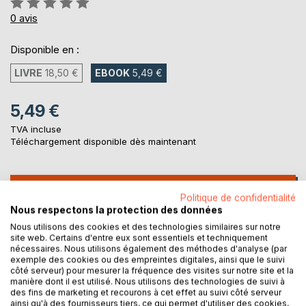
0%
0
avis
Disponible en :
LIVRE
18,50 €
EBOOK
5,49 €
5,49 €
TVA incluse
Téléchargement disponible dès maintenant
AJOUTER AU PANIER
Politique de confidentialité
Nous respectons la protection des données
Nous utilisons des cookies et des technologies similaires sur notre
Ajouter à ma liste d'envies
site web. Certains d'entre eux sont essentiels et techniquement
Laisser un avis
nécessaires. Nous utilisons également des méthodes d'analyse (par
exemple des cookies ou des empreintes digitales, ainsi que le suivi
côté serveur) pour mesurer la fréquence des visites sur notre site et la
manière dont il est utilisé. Nous utilisons des technologies de suivi à
des fins de marketing et recourons à cet effet au suivi côté serveur
ainsi qu'à des fournisseurs tiers, ce qui permet d'utiliser des cookies,