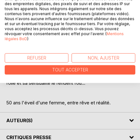
des empreintes digitales, des pixels de suivi et des adresses IP sur
tous les appareils. Nous intégrons également sur notre site des
contenus tiers provenant d'autres fournisseurs (plateformes vidéo).
DESCRIPTION
Nous n'avons aucune influence sur le traitement ultérieur des données
et sur un éventuel tracking par le fournisseur tiers. Par votre réglage,
vous acceptez les processus décrits ci-dessus. Vous pouvez
révoquer votre consentement avec effet pour l'avenir. (
Mentions
Ils se rencontrent grâce à leur passion commune des
légales BoD
)
voitures anciennes, lui est plus jeune, très séduisant,
dynamique, mystérieux elle est immédiatement séduite,
elle est plus âgée sa maturité, son charme naturel le
REFUSER
NON, AJUSTER
conquis.
TOUT ACCEPTER
Il lui fait découvrir la moto et les jeux érotiques, sa douce
folie et sa sensualité le rendent fou...
50 ans l'éveil d'une femme, entre rêve et réalité.
AUTEUR(S)
CRITIQUES PRESSE