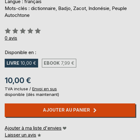
Langue : français
Mots-clés : dictionnaire, Badjo, Zacot, Indonésie, Peuple
Autochtone
Évaluation:
0%
0
avis
Disponible en :
LIVRE
10,00 €
EBOOK
7,99 €
10,00 €
TVA incluse /
Envoi en sus
disponible (dès maintenant)
AJOUTER AU PANIER
Ajouter à ma liste d'envies
Laisser un avis