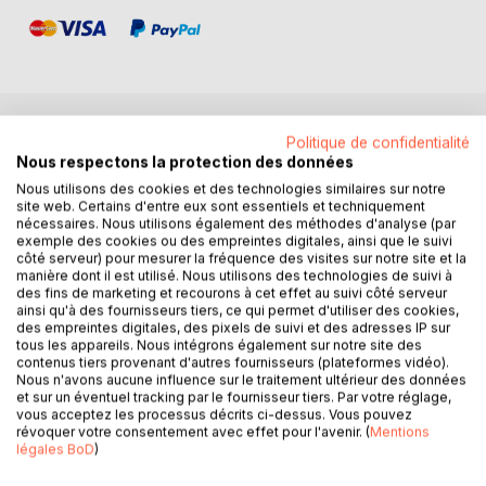
Politique de confidentialité
DESCRIPTION
Nous respectons la protection des données
Nous utilisons des cookies et des technologies similaires sur notre
site web. Certains d'entre eux sont essentiels et techniquement
D'où vient ce peuple, nomade de la mer : les Badjos /
nécessaires. Nous utilisons également des méthodes d'analyse (par
Sama ?
exemple des cookies ou des empreintes digitales, ainsi que le suivi
côté serveur) pour mesurer la fréquence des visites sur notre site et la
manière dont il est utilisé. Nous utilisons des technologies de suivi à
Mystérieux et inconnu, il vit sur toutes les mers d'Asie du
des fins de marketing et recourons à cet effet au suivi côté serveur
Sud-Est (en Indonésie, Philippines, Malaisie). On ne connaît
ainsi qu'à des fournisseurs tiers, ce qui permet d'utiliser des cookies,
ni son histoire, ni son origine. L'aspect le plus fascinant est
des empreintes digitales, des pixels de suivi et des adresses IP sur
le mode de vie originel des Badjos : la vie dans la pirogue,
tous les appareils. Nous intégrons également sur notre site des
contenus tiers provenant d'autres fournisseurs (plateformes vidéo).
bien que la plupart des Badjos vit dans des villages sur
Nous n'avons aucune influence sur le traitement ultérieur des données
pilotis, bâtis loin des rivages. Les Badjos (plus de 800 000
et sur un éventuel tracking par le fournisseur tiers. Par votre réglage,
individus) possèdent une langue et une culture spécifiques.
vous acceptez les processus décrits ci-dessus. Vous pouvez
révoquer votre consentement avec effet pour l'avenir. (
Mentions
Leur mode de vie hors du commun est le résultat d'une
légales BoD
)
adaptation parfaite avec le milieu marin. La sédentarisation
programmée des Badjos remet en question leur devenir.