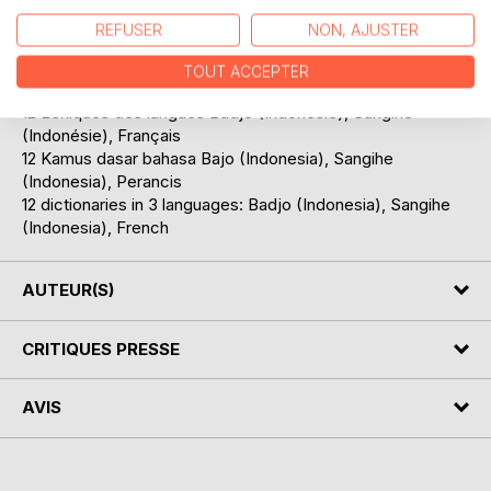
REFUSER
NON, AJUSTER
Poètes des mers, les Badjos sont un peuple en voie de
disparition...
TOUT ACCEPTER
12 Lexiques des langues Badjo (Indonésie), Sangihe
(Indonésie), Français
12 Kamus dasar bahasa Bajo (Indonesia), Sangihe
(Indonesia), Perancis
12 dictionaries in 3 languages: Badjo (Indonesia), Sangihe
(Indonesia), French
AUTEUR(S)
CRITIQUES PRESSE
AVIS