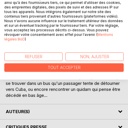
ainsi qu'à des fournisseurs tiers, ce qui permet d'utiliser des cookies,
des empreintes digitales, des pixels de suivi et des adresses IP sur
tous les appareils. Nous intégrons également sur notre site des
contenus tiers provenant d'autres fournisseurs (plateformes vidéo).
Nous n'avons aucune influence sur le traitement ultérieur des données
et sur un éventuel tracking par le fournisseur tiers. Par votre réglage,
vous acceptez les processus décrits ci-dessus. Vous pouvez
révoquer votre consentement avec effet pour l'avenir. (
Mentions
DESCRIPTION
légales BoD
)
Adhémar Léonce Gédéon Fluet, petit fonctionnaire qui
REFUSER
NON, AJUSTER
travaille dans un ministère, voit sa vie perturbée par une
série d'événements pour le moins... inhabituels.
TOUT ACCEPTER
Il va, par exemple, gagner une génisse à une tombola, être
confondu avec un individu recherché par la police suisse,
se trouver dans un bus qu'un passager tente de détourner
vers Cuba, ou encore rencontrer un quidam qui pense être
décédé en bas âge...
AUTEUR(S)
CRITIQUES PRESSE