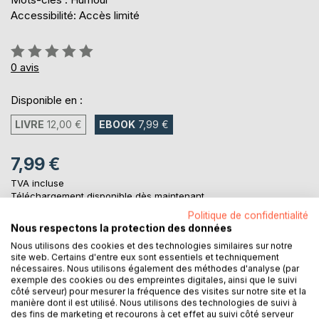
Accessibilité: Accès limité
Évaluation:
0%
0
avis
Disponible en :
LIVRE
12,00 €
EBOOK
7,99 €
7,99 €
TVA incluse
Téléchargement disponible dès maintenant
Politique de confidentialité
Nous respectons la protection des données
AJOUTER AU PANIER
Nous utilisons des cookies et des technologies similaires sur notre
site web. Certains d'entre eux sont essentiels et techniquement
nécessaires. Nous utilisons également des méthodes d'analyse (par
exemple des cookies ou des empreintes digitales, ainsi que le suivi
Ajouter à ma liste d'envies
côté serveur) pour mesurer la fréquence des visites sur notre site et la
Laisser un avis
manière dont il est utilisé. Nous utilisons des technologies de suivi à
des fins de marketing et recourons à cet effet au suivi côté serveur