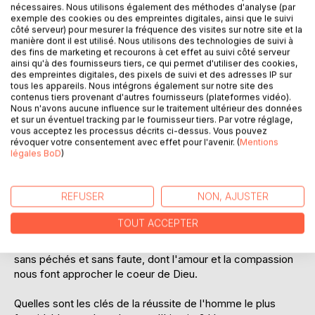
Laisser un avis
nécessaires. Nous utilisons également des méthodes d'analyse (par
exemple des cookies ou des empreintes digitales, ainsi que le suivi
côté serveur) pour mesurer la fréquence des visites sur notre site et la
manière dont il est utilisé. Nous utilisons des technologies de suivi à
des fins de marketing et recourons à cet effet au suivi côté serveur
ainsi qu'à des fournisseurs tiers, ce qui permet d'utiliser des cookies,
des empreintes digitales, des pixels de suivi et des adresses IP sur
tous les appareils. Nous intégrons également sur notre site des
contenus tiers provenant d'autres fournisseurs (plateformes vidéo).
Nous n'avons aucune influence sur le traitement ultérieur des données
DESCRIPTION
et sur un éventuel tracking par le fournisseur tiers. Par votre réglage,
vous acceptez les processus décrits ci-dessus. Vous pouvez
révoquer votre consentement avec effet pour l'avenir. (
Mentions
légales BoD
)
Nous avons tous en nous le désir profond d'être bon. Dans
ce livre, afin de nous présenter l'exemple parfait à suivre
pour y parvenir, l'auteur nous amène au coeur de l'histoire
REFUSER
NON, AJUSTER
de celui qu'il considère comme l'homme le plus
formidablement bon de l'histoire de l'humanité : le Seigneur
TOUT ACCEPTER
Jésus. À travers la vie terrestre du Christ, ses paroles, ses
oeuvres, il nous dépeint un être d'exception, au parcours
sans péchés et sans faute, dont l'amour et la compassion
nous font approcher le coeur de Dieu.
Quelles sont les clés de la réussite de l'homme le plus