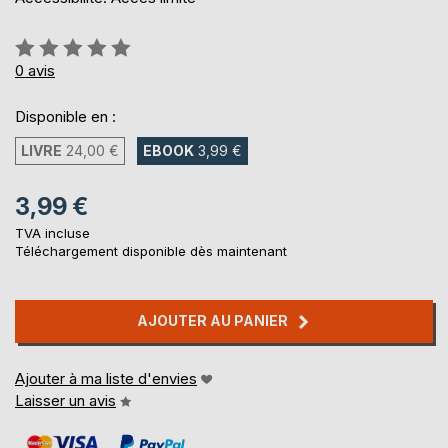
Évaluation:
0%
0
avis
Disponible en :
LIVRE
24,00 €
EBOOK
3,99 €
3,99 €
TVA incluse
Téléchargement disponible dès maintenant
AJOUTER AU PANIER
Ajouter à ma liste d'envies
Laisser un avis