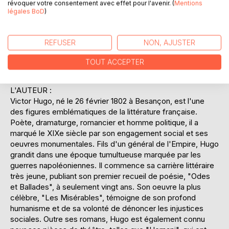
révoquer votre consentement avec effet pour l'avenir. (
Mentions
transcender la laideur corporelle. La critique de la société
légales BoD
)
aristocratique et des inégalités sociales est omniprésente,
Hugo utilisant Gwynplaine pour dénoncer l'hypocrisie et
l'indifférence des puissants. Par son style riche et son
REFUSER
NON, AJUSTER
engagement humaniste, "L'Homme qui rit" s'impose
comme une oeuvre intemporelle, interrogeant la nature
TOUT ACCEPTER
humaine et les structures sociales qui la façonnent.
L'AUTEUR :
Victor Hugo, né le 26 février 1802 à Besançon, est l'une
des figures emblématiques de la littérature française.
Poète, dramaturge, romancier et homme politique, il a
marqué le XIXe siècle par son engagement social et ses
oeuvres monumentales. Fils d'un général de l'Empire, Hugo
grandit dans une époque tumultueuse marquée par les
guerres napoléoniennes. Il commence sa carrière littéraire
très jeune, publiant son premier recueil de poésie, "Odes
et Ballades", à seulement vingt ans. Son oeuvre la plus
célèbre, "Les Misérables", témoigne de son profond
humanisme et de sa volonté de dénoncer les injustices
sociales. Outre ses romans, Hugo est également connu