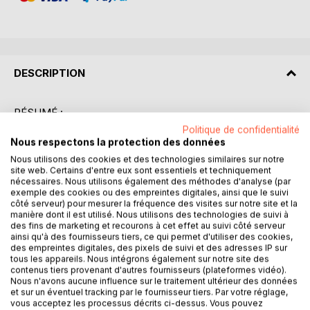
DESCRIPTION
RÉSUMÉ :
"L'Homme qui rit" de Victor Hugo est un roman
Politique de confidentialité
philosophique et social qui plonge le lecteur dans
Nous respectons la protection des données
l'Angleterre du XVIIe siècle. L'histoire suit Gwynplaine, un
Nous utilisons des cookies et des technologies similaires sur notre
jeune homme défiguré par des comprachicos, des
site web. Certains d'entre eux sont essentiels et techniquement
nécessaires. Nous utilisons également des méthodes d'analyse (par
trafiquants d'enfants, qui lui ont gravé un sourire permanent
exemple des cookies ou des empreintes digitales, ainsi que le suivi
sur le visage. Recueilli par Ursus, un philosophe ambulant,
côté serveur) pour mesurer la fréquence des visites sur notre site et la
et Déa, une jeune fille aveugle, Gwynplaine devient une
manière dont il est utilisé. Nous utilisons des technologies de suivi à
des fins de marketing et recourons à cet effet au suivi côté serveur
attraction foraine. À travers ce personnage, Hugo explore
ainsi qu'à des fournisseurs tiers, ce qui permet d'utiliser des cookies,
des thèmes profonds tels que l'injustice sociale, la
des empreintes digitales, des pixels de suivi et des adresses IP sur
monstruosité physique et morale, et la quête de l'identité.
tous les appareils. Nous intégrons également sur notre site des
contenus tiers provenant d'autres fournisseurs (plateformes vidéo).
Le roman dépeint un monde où les apparences
Nous n'avons aucune influence sur le traitement ultérieur des données
trompeuses masquent souvent des vérités
et sur un éventuel tracking par le fournisseur tiers. Par votre réglage,
déconcertantes, et où la noblesse de l'âme peut
vous acceptez les processus décrits ci-dessus. Vous pouvez