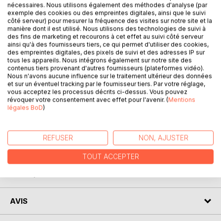
nécessaires. Nous utilisons également des méthodes d'analyse (par
exemple des cookies ou des empreintes digitales, ainsi que le suivi
DESCRIPTION
côté serveur) pour mesurer la fréquence des visites sur notre site et la
manière dont il est utilisé. Nous utilisons des technologies de suivi à
des fins de marketing et recourons à cet effet au suivi côté serveur
ainsi qu'à des fournisseurs tiers, ce qui permet d'utiliser des cookies,
Parce que Cerridwen, la femme qu'il aime lui est interdite,
des empreintes digitales, des pixels de suivi et des adresses IP sur
Arawn choisit l'exil. Tous deux décident de fuir une société
tous les appareils. Nous intégrons également sur notre site des
archaïque et sclérosée, régie par un code d'honneur
contenus tiers provenant d'autres fournisseurs (plateformes vidéo).
Nous n'avons aucune influence sur le traitement ultérieur des données
ancestral. Pourtant vivre libre a un prix et leur projet de
et sur un éventuel tracking par le fournisseur tiers. Par votre réglage,
rejoindre les Guetteurs, bandes armées libres qui
vous acceptez les processus décrits ci-dessus. Vous pouvez
protègent les frontières des royaumes, sera contrarié par
révoquer votre consentement avec effet pour l'avenir. (
Mentions
légales BoD
)
le destin. Ce destin, que tous prédisent légendaire pour
Arawn.
REFUSER
NON, AJUSTER
AUTEUR(S)
TOUT ACCEPTER
CRITIQUES PRESSE
AVIS