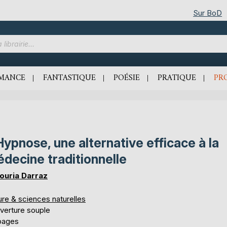
Sur BoD
MANCE
FANTASTIQUE
POÉSIE
PRATIQUE
PR
Hypnose, une alternative efficace à la
decine traditionnelle
ouria Darraz
ure & sciences naturelles
verture souple
pages