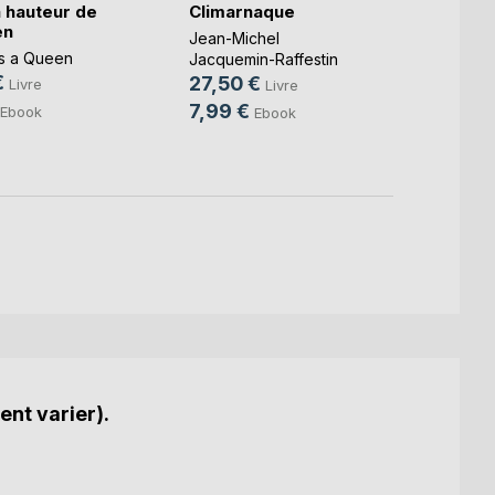
a hauteur de
Climarnaque
TDA/H
en
la mê
Jean-Michel
s a Queen
Noell
Jacquemin-Raffestin
€
19,0
27,50 €
Livre
Livre
7,99 €
Ebook
Ebook
ent varier).