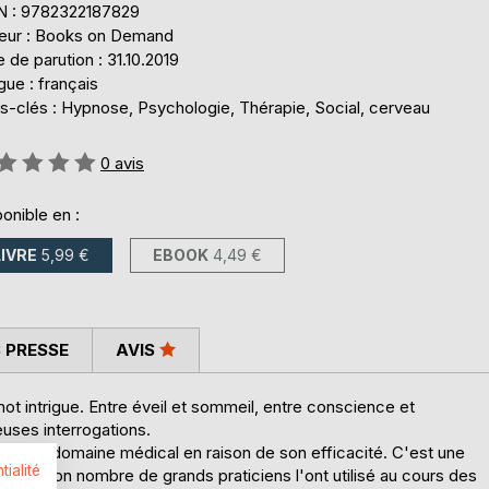
N : 9782322187829
teur : Books on Demand
 de parution : 31.10.2019
ue : français
s-clés : Hypnose, Psychologie, Thérapie, Social, cerveau
uation:
0
avis
onible en :
LIVRE
5,99 €
EBOOK
4,49 €
 PRESSE
AVIS
mot intrigue. Entre éveil et sommeil, entre conscience et
uses interrogations.
 dans le domaine médical en raison de son efficacité. C'est une
tialité
cales. Bon nombre de grands praticiens l'ont utilisé au cours des