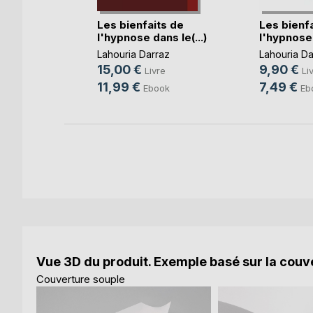
andir
Les bienfaits de
Les bienfa
l'hypnose dans le(...)
l'hypnose 
Lamy-
Lahouria Darraz
Lahouria Da
15,00 €
9,90 €
e
Livre
Li
11,99 €
7,49 €
k
Ebook
Eb
Vue 3D du produit. Exemple basé sur la couve
Couverture souple