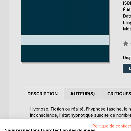
ISB
Édi
Date
Lang
Mot
Éval
0%
Disp
DESCRIPTION
AUTEUR(S)
CRITIQUES
Hypnose. Fiction ou réalité, l'hypnose fascine, le 
inconscience, l'état hypnotique suscite de nombre
Et pourtant, l'hypnose est de plus en plus utilisée
Politique de confiden
alternative intéressante à d'autres pratiques médi
Nous respectons la protection des données