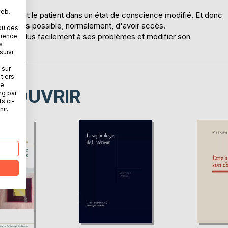
web.
n mettant le patient dans un état de conscience modifié. Et donc
il n'est pas possible, normalement, d'avoir accès.
ou des
ronter plus facilement à ses problèmes et modifier son
quence
s
suivi
 sur
tiers
ne
ÉCOUVRIR
ng par
ts ci-
ir.