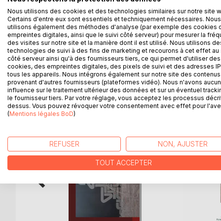
siècles.
Nous utilisons des cookies et des technologies similaires sur notre site 
L'hypnose permet de travailler sur l'inconscient e
Certains d'entre eux sont essentiels et techniquement nécessaires. Nous
d'agir, ainsi, sur une partie du cerveau à laquelle 
utilisons également des méthodes d'analyse (par exemple des cookies 
Grâce à ce lâcher-prise, la personne peut se conf
empreintes digitales, ainsi que le suivi côté serveur) pour mesurer la fré
des visites sur notre site et la manière dont il est utilisé. Nous utilisons de
comportement.
technologies de suivi à des fins de marketing et recourons à cet effet au 
côté serveur ainsi qu'à des fournisseurs tiers, ce qui permet d'utiliser des
cookies, des empreintes digitales, des pixels de suivi et des adresses IP
tous les appareils. Nous intégrons également sur notre site des contenus 
provenant d'autres fournisseurs (plateformes vidéo). Nous n'avons aucu
D’AUTRES TITRES À D
influence sur le traitement ultérieur des données et sur un éventuel tracki
le fournisseur tiers. Par votre réglage, vous acceptez les processus décri
dessus. Vous pouvez révoquer votre consentement avec effet pour l'aven
(
Mentions légales BoD
)
REFUSER
NON, AJUSTER
TOUT ACCEPTER