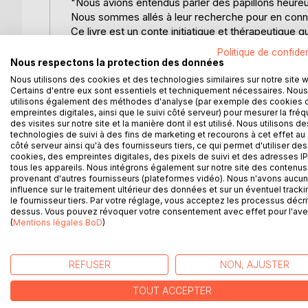
"Nous avions entendus parler des papillons heureu
Nous sommes allés à leur recherche pour en connai
Ce livre est un conte initiatique et thérapeutiq
construits et comment nous fonctionnons.
Politique de confiden
il mettra en lumière 14 psychotypes avec leur libé
Nous respectons la protection des données
de chaleur et le refus de contact / difficulté à sentir
Nous utilisons des cookies et des technologies similaires sur notre site 
impossibilité de passer à l'action / difficulté de pr
Certains d'entre eux sont essentiels et techniquement nécessaires. Nous
utilisons également des méthodes d'analyse (par exemple des cookies 
soi / la dépendance affective / subir, humiliation, 
empreintes digitales, ainsi que le suivi côté serveur) pour mesurer la fré
autodestruction profonde / peurs et angoisses / 
des visites sur notre site et la manière dont il est utilisé. Nous utilisons de
A travers une belle histoire, ce livre va essayer d
technologies de suivi à des fins de marketing et recourons à cet effet au 
être "plus libre et plus heureux" !
côté serveur ainsi qu'à des fournisseurs tiers, ce qui permet d'utiliser des
cookies, des empreintes digitales, des pixels de suivi et des adresses IP
Ce livre a un frère jumeaux qui s'appelle : "LE
tous les appareils. Nous intégrons également sur notre site des contenus 
des bons parents et ses 50 invitations" ; qui est p
provenant d'autres fournisseurs (plateformes vidéo). Nous n'avons aucu
transmettre à nos enfants.
influence sur le traitement ultérieur des données et sur un éventuel tracki
le fournisseur tiers. Par votre réglage, vous acceptez les processus décri
Si vous tombez sur ce livre, c'est certainement qu
dessus. Vous pouvez révoquer votre consentement avec effet pour l'aven
(
Mentions légales BoD
)
D’AUTRES TITRES À D
REFUSER
NON, AJUSTER
TOUT ACCEPTER