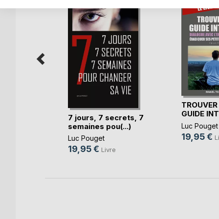
érieure
TROUVER
GUIDE IN
7 jours, 7 secrets, 7
ronado
semaines pou(...)
Luc Pouget
re
19,95 €
L
Luc Pouget
k
19,95 €
Livre