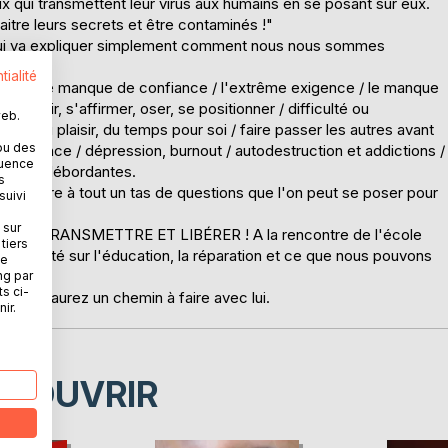
x qui transmettent leur virus aux humains en se posant sur eux.
tre leurs secrets et être contaminés !"
ue qui va expliquer simplement comment nous nous sommes
tialité
ration : le manque de confiance / l'extrême exigence / le manque
, choisir, s'affirmer, oser, se positionner / difficulté ou
web.
endre du plaisir, du temps pour soi / faire passer les autres avant
ou des
maltraitance / dépression, burnout / autodestruction et addictions /
quence
colères débordantes.
s
e répondre à tout un tas de questions que l'on peut se poser pour
suivi
 sur
 CADEAU, TRANSMETTRE ET LIBÉRER ! A la rencontre de l'école
tiers
lus orienté sur l'éducation, la réparation et ce que nous pouvons
ne
ng par
ts ci-
e vous aurez un chemin à faire avec lui.
ir.
ÉCOUVRIR