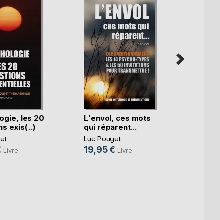
LES 
ogie, les 20
L'envol, ces mots
s exis(...)
qui réparent...
Luc Po
et
Luc Pouget
19,9
€
19,95 €
Livre
Livre