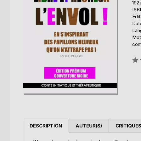
192
ISB
Édi
Date
Lang
Mot
con
Éval
0%
DESCRIPTION
AUTEUR(S)
CRITIQUES