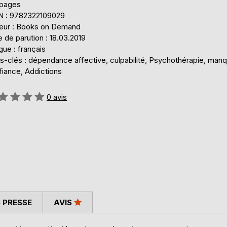
 pages
N : 9782322109029
teur : Books on Demand
 de parution : 18.03.2019
ue : français
s-clés : dépendance affective, culpabilité, Psychothérapie, man
fiance, Addictions
uation:
0
avis
 PRESSE
AVIS