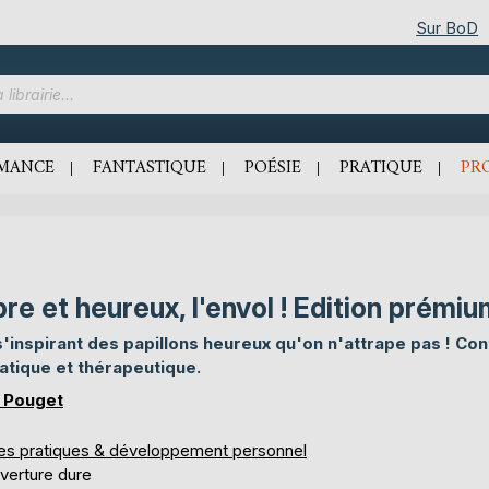
Sur BoD
MANCE
FANTASTIQUE
POÉSIE
PRATIQUE
PR
bre et heureux, l'envol ! Edition prémi
s'inspirant des papillons heureux qu'on n'attrape pas ! Con
tiatique et thérapeutique.
 Pouget
res pratiques & développement personnel
verture dure