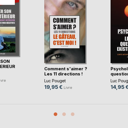
 SON
TERIEUR
Comment s'aimer ?
Psychol
Les 11 directions !
question
ivre
Luc Pouget
Luc Poug
19,95 €
14,95 
Livre