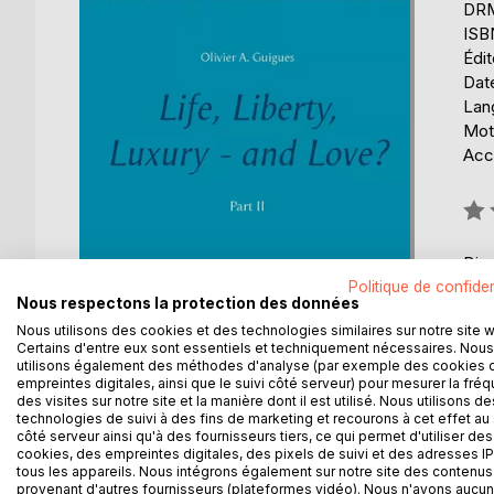
DRM 
ISB
Édi
Date
Lang
Mot
Acce
Éval
0%
Disp
Politique de confiden
Nous respectons la protection des données
Nous utilisons des cookies et des technologies similaires sur notre site 
Certains d'entre eux sont essentiels et techniquement nécessaires. Nous
utilisons également des méthodes d'analyse (par exemple des cookies 
empreintes digitales, ainsi que le suivi côté serveur) pour mesurer la fré
DESCRIPTION
AUTEUR(S)
CRITIQUES
des visites sur notre site et la manière dont il est utilisé. Nous utilisons de
technologies de suivi à des fins de marketing et recourons à cet effet au 
côté serveur ainsi qu'à des fournisseurs tiers, ce qui permet d'utiliser des
cookies, des empreintes digitales, des pixels de suivi et des adresses IP
Kathrin did not even give Jean a chance to reply: s
tous les appareils. Nous intégrons également sur notre site des contenus 
was, the one and only promised woman of his life,
provenant d'autres fournisseurs (plateformes vidéo). Nous n'avons aucu