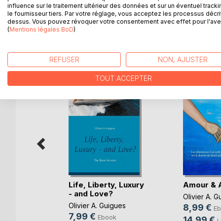
secret agent who was about to ruin him and walk a
influence sur le traitement ultérieur des données et sur un éventuel tracki
le fournisseur tiers. Par votre réglage, vous acceptez les processus décri
dessus. Vous pouvez révoquer votre consentement avec effet pour l'aven
(
Mentions légales BoD
)
D’AUTRES TITRES À D
REFUSER
NON, AJUSTER
TOUT ACCEPTER
Life, Liberty, Luxury
Amour & 
- and Love?
ot
Olivier A. G
Olivier A. Guigues
8,99 €
Eb
7,99 €
Ebook
k
14,99 €
L