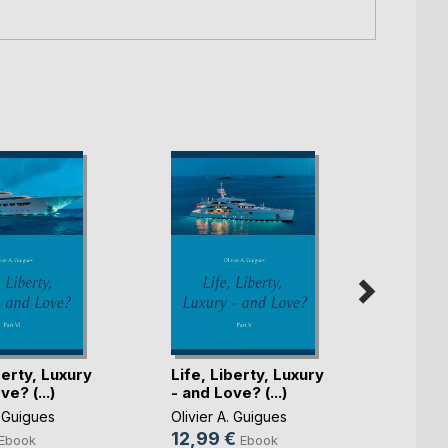
berty, Luxury
Life, Liberty, Luxury
Life, 
e? (...)
- and Love? (...)
and Lo
. Guigues
Olivier A. Guigues
Olivier
12,99 €
15,9
Ebook
Ebook