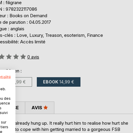
: filigrane
N : 9782322117086
teur : Books on Demand
 de parution : 04.05.2017
ue : anglais
s-clés : Love, Luxury, Treason, esoterism, Finance
ssibilité: Accès limité
uation:
0
avis
onible en :
tialité
LIVRE
21,99 €
EBOOK
14,99 €
web.
ou des
quence
 PRESSE
AVIS
s
suivi
 sur
he had already hung up. It really hurt him to realise how hurt she
tiers
 having to cope with him getting married to a gorgeous FSB
ne