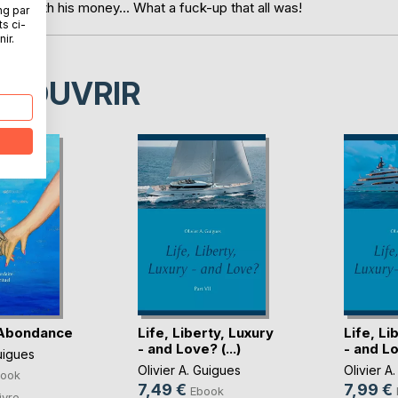
way with his money... What a fuck-up that all was!
ng par
ts ci-
ir.
ÉCOUVRIR
Abondance
Life, Liberty, Luxury
Life, Li
- and Love? (...)
- and Lov
uigues
Olivier A. Guigues
Olivier A
ook
7,49 €
7,99 €
Ebook
ivre