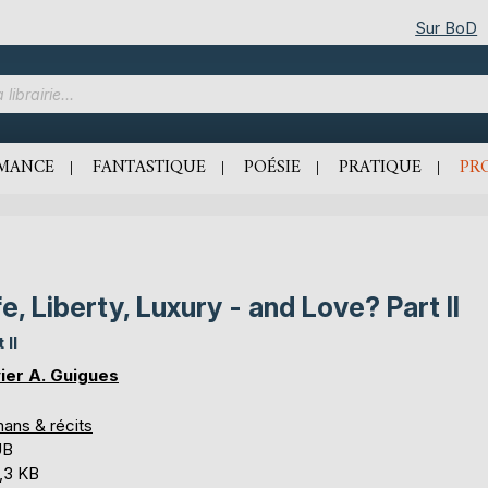
Sur BoD
MANCE
FANTASTIQUE
POÉSIE
PRATIQUE
PR
fe, Liberty, Luxury - and Love? Part II
 II
vier A. Guigues
ans & récits
UB
,3 KB