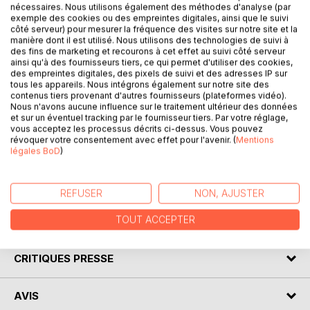
nécessaires. Nous utilisons également des méthodes d'analyse (par
exemple des cookies ou des empreintes digitales, ainsi que le suivi
côté serveur) pour mesurer la fréquence des visites sur notre site et la
DESCRIPTION
manière dont il est utilisé. Nous utilisons des technologies de suivi à
des fins de marketing et recourons à cet effet au suivi côté serveur
ainsi qu'à des fournisseurs tiers, ce qui permet d'utiliser des cookies,
des empreintes digitales, des pixels de suivi et des adresses IP sur
Venez découvrir L'Île des esclaves de Marivaux grâce à
tous les appareils. Nous intégrons également sur notre site des
une analyse littéraire de référence ! Écrite par un
contenus tiers provenant d'autres fournisseurs (plateformes vidéo).
Nous n'avons aucune influence sur le traitement ultérieur des données
spécialiste universitaire, cette fiche de lecture est
et sur un éventuel tracking par le fournisseur tiers. Par votre réglage,
recommandée par de nombreux enseignants. Cet ouvrage
vous acceptez les processus décrits ci-dessus. Vous pouvez
contient la biographie de l'écrivain, le résumé détaillé, le
révoquer votre consentement avec effet pour l'avenir. (
Mentions
légales BoD
)
mouvement littéraire, le contexte de publication de
l'oeuvre et l'analyse complète. Retrouvez tous nos titres
sur : www.fichedelecture.fr.
REFUSER
NON, AJUSTER
TOUT ACCEPTER
AUTEUR(S)
CRITIQUES PRESSE
AVIS