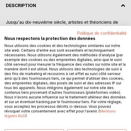
DESCRIPTION
Jusqu'au dix-neuvième siècle, artistes et théoriciens de
l'art s'accordent pour donner cette définition : l'art est
Politique de confidentialité
imitation de la nature. En effet, dans toute réflexion sur l'art,
Nous respectons la protection des données
et sur l'art de peindre en particulier, le problème de
Nous utilisons des cookies et des technologies similaires sur notre
l'imitation est d'enjeu : "Pourquoi peignez-vous ce chêne,
site web. Certains d'entre eux sont essentiels et techniquement
puisqu'il est déjà là ?", telle est la question du paysan à
nécessaires. Nous utilisons également des méthodes d'analyse (par
Théodore Rousseau, comme le rappelle E. Gilson dans
exemple des cookies ou des empreintes digitales, ainsi que le suivi
côté serveur) pour mesurer la fréquence des visites sur notre site et la
"Peinture et réalité". Cette question naïve et toute de bon
manière dont il est utilisé. Nous utilisons des technologies de suivi à
sens nous mène à l'absurdité que frôle la peinture, voire
des fins de marketing et recourons à cet effet au suivi côté serveur
peut-être qu'elle est.
ainsi qu'à des fournisseurs tiers, ce qui permet d'utiliser des cookies,
De nos jours, la notion d'imitation peut-elle encore
des empreintes digitales, des pixels de suivi et des adresses IP sur
tous les appareils. Nous intégrons également sur notre site des
fonctionner comme grille de lecture de l'histoire de l'art ?
contenus tiers provenant d'autres fournisseurs (plateformes vidéo).
Au fil de l'histoire des idées, de Platon à Lévinas, l'imitation
Nous n'avons aucune influence sur le traitement ultérieur des données
est considérée tour à tour comme un idéal ou bien tombe
et sur un éventuel tracking par le fournisseur tiers. Par votre réglage,
vous acceptez les processus décrits ci-dessus. Vous pouvez
en disgrâce.
révoquer votre consentement avec effet pour l'avenir. (
Mentions
Cet essai de philosophie, issu d'un mémoire universitaire
légales BoD
)
dirigé en 1994 par Nicolas Grimaldi à la Sorbonne,
embrasse dans toute leur ampleur conceptuelle les