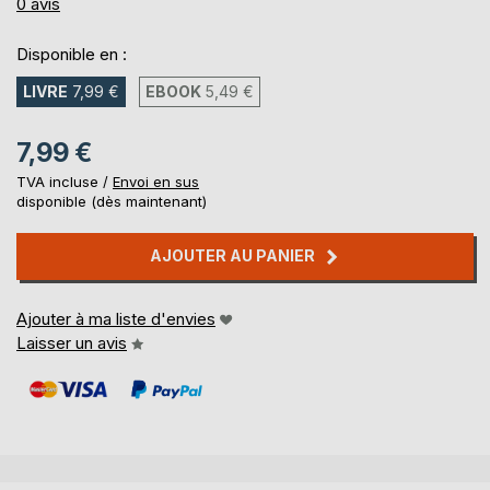
0%
0
avis
Disponible en :
LIVRE
7,99 €
EBOOK
5,49 €
7,99 €
TVA incluse /
Envoi en sus
disponible (dès maintenant)
AJOUTER AU PANIER
Ajouter à ma liste d'envies
Laisser un avis