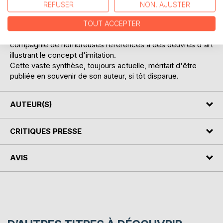
controverses qui entourent la notion d'imitation dans l'art
REFUSER
NON, AJUSTER
en général et dans la peinture en particulier.
Philosophes, théoriciens de l'art, peintres, sculpteurs et
TOUT ACCEPTER
universitaires s'y trouvent abondamment cités, en
compagnie de nombreuses références à des oeuvres d'art
illustrant le concept d'imitation.
Cette vaste synthèse, toujours actuelle, méritait d'être
publiée en souvenir de son auteur, si tôt disparue.
AUTEUR(S)
CRITIQUES PRESSE
AVIS