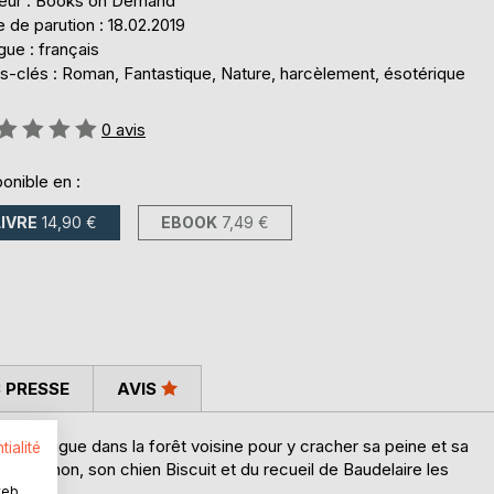
teur : Books on Demand
 de parution : 18.02.2019
ue : français
s-clés : Roman, Fantastique, Nature, harcèlement, ésotérique
uation:
0
avis
onible en :
LIVRE
14,90 €
EBOOK
7,49 €
 PRESSE
AVIS
ente fugue dans la forêt voisine pour y cracher sa peine et sa
tialité
mpagnon, son chien Biscuit et du recueil de Baudelaire les
web.