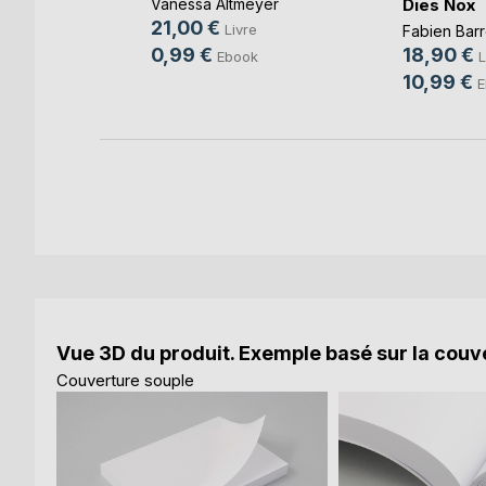
Dies Nox
Vanessa Altmeyer
re
21,00 €
Livre
Fabien Barr
0,99 €
18,90 €
Ebook
L
10,99 €
E
Vue 3D du produit. Exemple basé sur la couve
Couverture souple