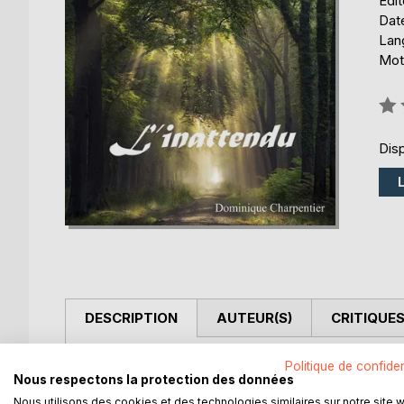
Édi
Date
Lang
Mot
Éval
0%
Disp
DESCRIPTION
AUTEUR(S)
CRITIQUES
Suite à un harcèlement scolaire, une jeune adolesc
Politique de confiden
Nous respectons la protection des données
souffrance. Elle est accompagnée de son fidèle co
Fleurs du mal.
Nous utilisons des cookies et des technologies similaires sur notre site 