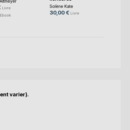
Altmeyer
Cléo M
Solène Kate
€
19,0
Livre
30,00 €
Livre
Ebook
ent varier).