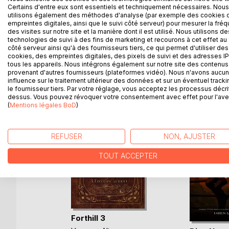
Certains d'entre eux sont essentiels et techniquement nécessaires. Nous
utilisons également des méthodes d'analyse (par exemple des cookies 
Elle stoppe sa course au pied d'un arbre majestueu
empreintes digitales, ainsi que le suivi côté serveur) pour mesurer la fré
magnifiques secrets.
des visites sur notre site et la manière dont il est utilisé. Nous utilisons de
technologies de suivi à des fins de marketing et recourons à cet effet au 
côté serveur ainsi qu'à des fournisseurs tiers, ce qui permet d'utiliser des
cookies, des empreintes digitales, des pixels de suivi et des adresses IP
tous les appareils. Nous intégrons également sur notre site des contenus 
provenant d'autres fournisseurs (plateformes vidéo). Nous n'avons aucu
D’AUTRES TITRES À D
influence sur le traitement ultérieur des données et sur un éventuel tracki
le fournisseur tiers. Par votre réglage, vous acceptez les processus décri
dessus. Vous pouvez révoquer votre consentement avec effet pour l'aven
(
Mentions légales BoD
)
REFUSER
NON, AJUSTER
TOUT ACCEPTER
ata
Forthill 3