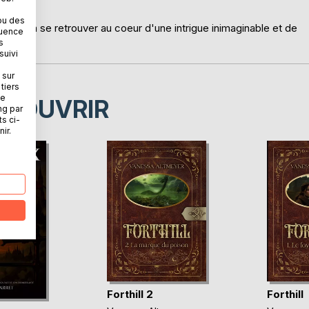
ou des
x et va se retrouver au coeur d'une intrigue inimaginable et de
quence
s
suivi
 sur
tiers
ne
ÉCOUVRIR
ng par
ts ci-
ir.
Forthill 2
Forthill