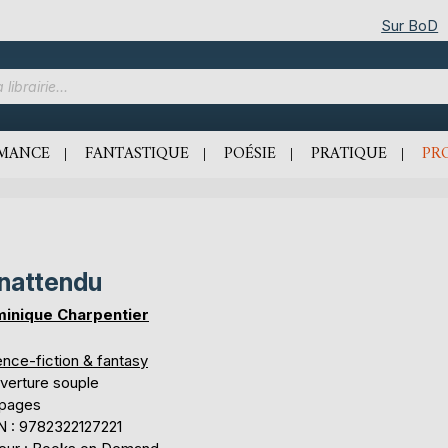
Sur BoD
MANCE
FANTASTIQUE
POÉSIE
PRATIQUE
PR
inattendu
inique Charpentier
ence-fiction & fantasy
verture souple
 pages
N : 9782322127221